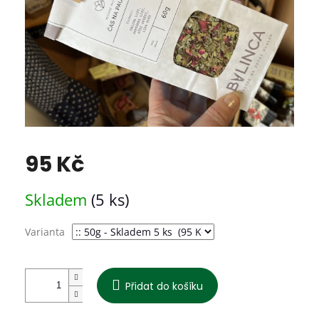
95 Kč
Měrná
Skladem
(5 ks)
cena:
Varianta
Přidat do košíku