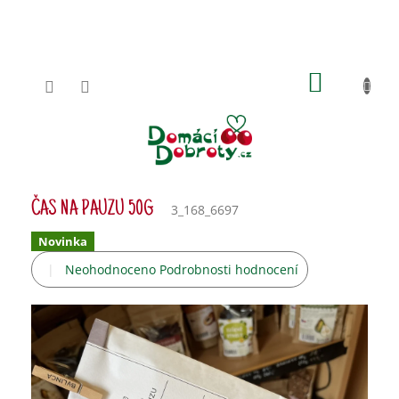
Přejít
na
obsah
NÁKUPN
KOŠÍK
ČAS NA PAUZU 50G
3_168_6697
Novinka
Průměrné
Neohodnoceno
Podrobnosti hodnocení
hodnocení
produktu
je
0,0
z
5
hvězdiček.