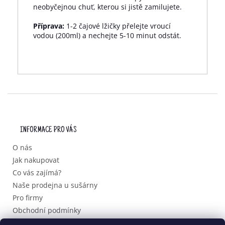
neobyčejnou chuť, kterou si jistě zamilujete.
Příprava:
1-2 čajové lžičky přelejte vroucí
vodou (200ml) a nechejte 5-10 minut odstát.
Z
Á
P
INFORMACE PRO VÁS
A
T
O nás
Í
Jak nakupovat
Co vás zajímá?
Naše prodejna u sušárny
Pro firmy
Obchodní podmínky
Podmínky ochrany osobních údajů