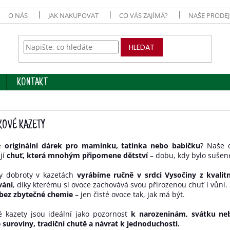
O NÁS
JAK NAKUPOVAT
CO VÁS ZAJÍMÁ?
NAŠE PRODE
HLEDAT
KONTAKT
KOVÉ KAZETY
te
originální dárek pro maminku, tatínka nebo babičku
? Naše d
jí
chuť, která mnohým připomene dětství
– dobu, kdy bylo sušen
y dobroty v kazetách
vyrábíme ručně v srdci Vysočiny z kvali
vání
, díky kterému si ovoce zachovává svou přirozenou chuť i vůni
 bez zbytečné chemie
– jen čisté ovoce tak, jak má být.
é kazety jsou ideální jako pozornost
k narozeninám, svátku neb
 suroviny, tradiční chutě a návrat k jednoduchosti.