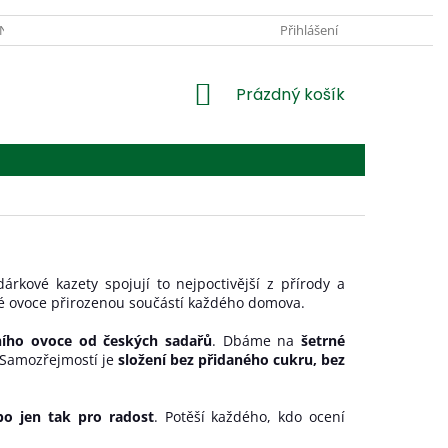
JNA U SUŠÁRNY
PRO FIRMY
OBCHODNÍ PODMÍNKY
Přihlášení
PODM
NÁKUPNÍ
Prázdný košík
KOŠÍK
árkové kazety spojují to nejpoctivější z přírody a
é ovoce přirozenou součástí každého domova.
tního ovoce od českých sadařů
. Dbáme na
šetrné
. Samozřejmostí je
složení bez přidaného cukru, bez
o jen tak pro radost
. Potěší každého, kdo ocení