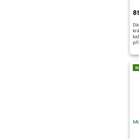
8
Dá
kr
ka
př
ru
a 
N
Ma