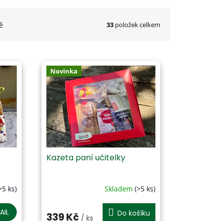
33
položek celkem
ě
Novinka
Kazeta paní učitelky
>5 ks)
Skladem
(>5 ks)
Průměrné
hodnocení
produktu
AIL
Do košíku
339 Kč
/ ks
je