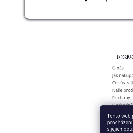
Z
Á
P
A
T
INFORMAC
Í
O nás
Jak nakup
Co vás zaj
Naše prod
Pro firmy
Obchodní
Podmínky 
Tento web 
osobních 
procházení
s jejich po