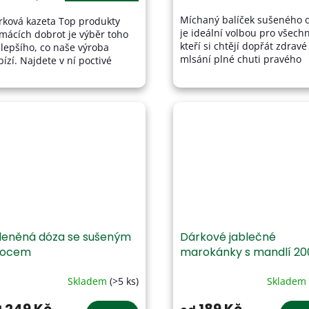
4,2
Míchaný balíček sušeného 
rková kazeta Top produkty
z
je ideální volbou pro všechn
mácích dobrot je výběr toho
5
kteří si chtějí dopřát zdravé
jlepšího, co naše výroba
hvězdiček.
mlsání plné chuti pravého
ízí. Najdete v ní poctivé
ovoce. Připravujeme ho z pe
ocné dobroty z kvalitních
vybraného ovoce – najdete..
ovin, které vznikají s
razem...
leněná dóza se sušeným
Dárkové jablečné
vocem
marokánky s mandlí 20
Skladem
(>5 ks)
Skladem
Průměrné
hodnocení
produktu