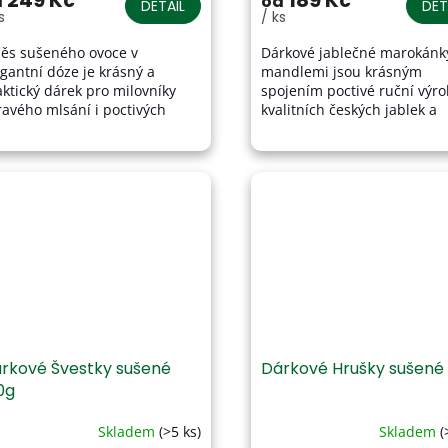
249 Kč
189 Kč
d
od
DETAIL
DET
s
/ ks
je
4,2
ěs sušeného ovoce v
Dárkové jablečné marokánk
z
egantní dóze je krásný a
mandlemi jsou krásným
5
aktický dárek pro milovníky
spojením poctivé ruční výro
hvězdiček.
ravého mlsání i poctivých
kvalitních českých jablek a
ocných dobrot. Obsahuje
jemné chuti mandlí. Vyrábí
člivě vybranou kombinaci
v srdci Vysočiny z pečlivě...
šených hrušek,...
rkové Švestky sušené
Dárkové Hrušky sušené
0g
Skladem
(>5 ks)
Skladem
(
Průměrné