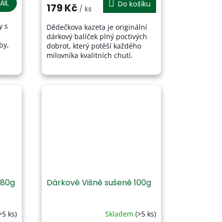
AIL
Do košíku
179 Kč
/ ks
y s
Dědečkova kazeta je originální
dárkový balíček plný poctivých
by,
dobrot, který potěší každého
milovníka kvalitních chutí.
me je
Obsahuje ručně sušené švestky
z českého ovoce, voňavou...
 80g
Dárkové Višně sušené 100g
>5 ks)
Skladem
(>5 ks)