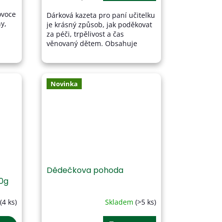
5,0
ovoce
Dárková kazeta pro paní učitelku
z
y,
je krásný způsob, jak poděkovat
5
za péči, trpělivost a čas
hvězdiček.
věnovaný dětem. Obsahuje
člivě
pečlivě vybraný výběr lahodných
.
přírodních dobrot, mezi...
Novinka
Dědečkova pohoda
0g
(4 ks)
Skladem
(>5 ks)