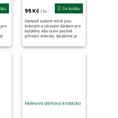
šíku
Do košíku
95 Kč
/ ks
Dárkové sušené višně jsou
 pro
krásným a zdravým dárkem pro
každého, kdo ocení poctivé
je
přírodní dobroty. Vyrábíme je
ovoce
ručně z kvalitního českého ovoce
a šetrným sušením v nich...
Malinová dárková krabička