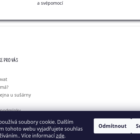
R
a svépomocí
Í
V
K
Y
V
Ý
P
I
S
U
E PRO VÁS
ovat
ímá?
ejna u sušárny
 podmínky
ochrany
používá soubory cookie. Dalším
údajů
Odmítnout
S
m tohoto webu vyjadřujete souhlas
užíváním.. Více informací
zde
.