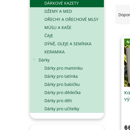
DÁRKOVÉ KAZETY
N
Ř
DŽEMY A MED
E
A
Dopo
L
OŘECHY A OŘECHOVÉ MLSY
Z
E
MÜSLI A KAŠE
V
N
ČAJE
Ý
Í
N
DÝNĚ, OLEJE A SEMÍNKA
P
P
KERAMIKA
I
R
S
O
Dárky
P
D
Dárky pro maminku
R
U
Dárky pro tatínka
O
K
D
T
Dárky pro babičku
U
Ů
Ka
Dárky pro dědečka
K
vý
Dárky pro děti
T
Dárky pro učitelky
Ů
6