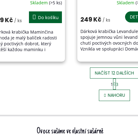
Skladem
(>5 ks)
Skladem
(
Průměrné
hodnocení
produktu
DET
Do košíku
249 Kč
19 Kč
/ ks
/ ks
je
5,0
Dárková krabička Levandule
rková krabička Maminčina
z
spojuje jemnou vůni levand
hoda je malý balíček radosti
5
chutí poctivých ovocných do
ý poctivých dobrot, který
hvězdiček.
Vznikla ve spolupráci Domá
těší každou maminku i
dobrot s.r.o. a Lavandila s.r.
echny milovníky kvalitních
ukrývá pečlivě...
írodních chutí. Obsahuje
růvkové...
NAČÍST 12 DALŠÍCH
S
1
3
O
T
V
R
NAHORU
L
Á
Á
N
D
K
A
O
C
V
Í
Ovoce sušíme ve vlastní sušárně
Á
P
N