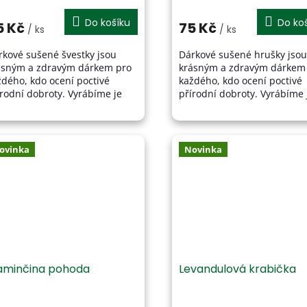
hodnocení
produktu
Do košíku
Do ko
5 Kč
75 Kč
/ ks
/ ks
je
5,0
rkové sušené švestky jsou
Dárkové sušené hrušky jsou
z
ásným a zdravým dárkem pro
krásným a zdravým dárkem
5
ždého, kdo ocení poctivé
každého, kdo ocení poctivé
hvězdiček.
írodní dobroty. Vyrábíme je
přírodní dobroty. Vyrábíme 
čně z kvalitního českého ovoce
ručně z kvalitního českého 
šetrným sušením v nich...
a šetrným sušením v nich...
ovinka
Novinka
minčina pohoda
Levandulová krabička