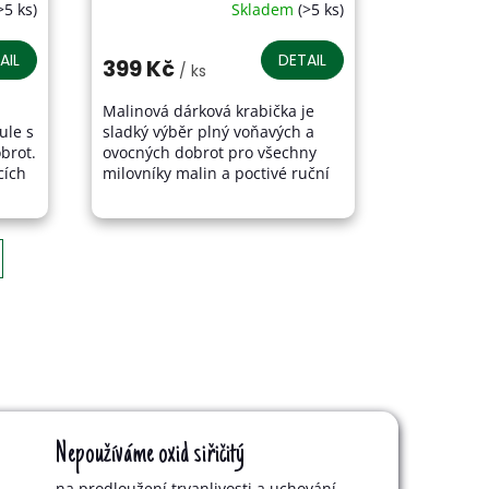
>5 ks)
Skladem
(>5 ks)
Průměrné
hodnocení
produktu
AIL
DETAIL
399 Kč
/ ks
je
4,0
Malinová dárková krabička je
z
ule s
sladký výběr plný voňavých a
5
brot.
ovocných dobrot pro všechny
hvězdiček.
cích
milovníky malin a poctivé ruční
o. a
výroby. Najdete v ní malinový
mls z ořechů a mrazem...
Nepoužíváme oxid siřičitý
na prodloužení trvanlivosti a uchování