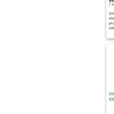
o
/ k
Sm
el
pr
zd
ov
pe
su
Dá
10