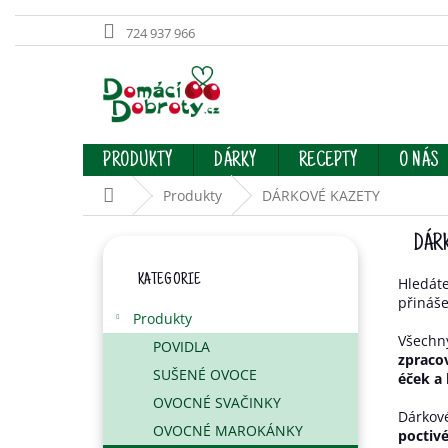
724 937 966
Přejít
na
obsah
PRODUKTY
DÁRKY
RECEPTY
O NÁS
Domů
Produkty
DÁRKOVÉ KAZETY
P
DÁR
O
Přeskočit
S
KATEGORIE
kategorie
Hledá
T
přináše
R
Produkty
A
Všechn
POVIDLA
N
zpraco
SUŠENÉ OVOCE
éček a
N
Í
OVOCNÉ SVAČINKY
Dárkov
P
OVOCNÉ MAROKÁNKY
poctivé
A