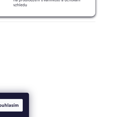
vzhledu
ouhlasím