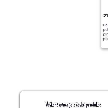
2
Dá
po
pln
po
vš
př
bo
Veškeré ovoce je z české produkce