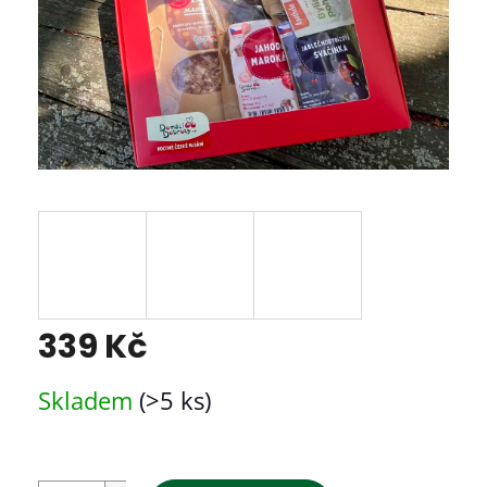
339 Kč
Měrná
Skladem
(>5 ks)
cena: