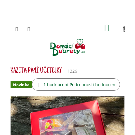
Přejít
na
obsah
NÁKUPN
KOŠÍK
KAZETA PANÍ UČITELKY
1326
Průměrné
1 hodnocení
Podrobnosti hodnocení
Novinka
hodnocení
produktu
je
5,0
z
5
hvězdiček.