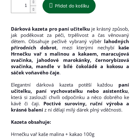
Přidat do košíku
Dárková kazeta pro paní učitelku
je krásný způsob,
jak poděkovat za péči, trpělivost a čas věnovaný
dětem. Obsahuje pečlivě vybraný výběr
lahodných
přírodních dobrot
, mezi kterými nechybí
kaše
Hrnečku vař s malinou a kakaem, maracujová
svačinka, jahodové marokánky, černorybízová
svačinka, mandle v bílé čokoládě a kokosu a
sáček voňavého čaje
.
Elegantní dárková kazeta potěší každou
paní
učitelku, paní vychovatelku nebo asistentku
,
která si zaslouží chvíli odpočinku a něco dobrého ke
kávě či čaji.
Poctivé suroviny, ruční výroba a
krásné balení
z ní dělají milý dárek plný vděčnosti.
Kazeta obsahuje:
Hrnečku vař kaše malina + kakao 100g