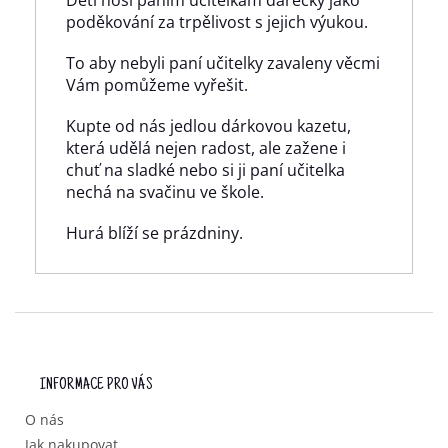
Děti nosí paním učitelkám dárečky jako
poděkování za trpělivost s jejich výukou.
To aby nebyli paní učitelky zavaleny věcmi
Vám pomůžeme vyřešit.
Kupte od nás jedlou dárkovou kazetu,
která udělá nejen radost, ale zažene i
chuť na sladké nebo si ji paní učitelka
nechá na svačinu ve škole.
Hurá blíží se prázdniny.
Z
Á
P
INFORMACE PRO VÁS
A
T
O nás
Í
Jak nakupovat