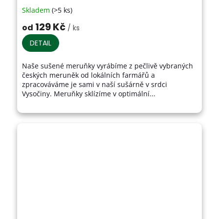
Skladem
(>5 ks)
Průměrné
hodnocení
129 Kč
od
/ ks
produktu
je
DETAIL
4,1
z
Naše sušené meruňky vyrábíme z pečlivě vybraných
5
českých meruněk od lokálních farmářů a
hvězdiček.
zpracováváme je sami v naší sušárně v srdci
Vysočiny. Meruňky sklízíme v optimální...