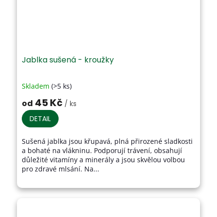
Jablka sušená - kroužky
Skladem
(>5 ks)
Průměrné
hodnocení
45 Kč
od
/ ks
produktu
je
DETAIL
3,6
z
Sušená jablka jsou křupavá, plná přirozené sladkosti
5
a bohaté na vlákninu. Podporují trávení, obsahují
hvězdiček.
důležité vitamíny a minerály a jsou skvělou volbou
pro zdravé mlsání. Na...