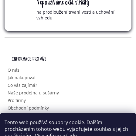
Nepoužíváme oxid siřičitý
I
S
na prodloužení trvanlivosti a uchování
U
vzhledu
Z
Á
P
INFORMACE PRO VÁS
A
T
O nás
Í
Jak nakupovat
Co vás zajímá?
Naše prodejna u sušárny
Pro firmy
Obchodní podmínky
Podmínky ochrany osobních údajů
Tento web používá soubory cookie. Dalším
procházením tohoto webu vyjadřujete souhlas s jejich
používáním.. Více informací
zde
.