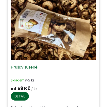
Hrušky sušené
Skladem
(>5 ks)
Průměrné
hodnocení
59 Kč
od
/ ks
produktu
je
DETAIL
3,6
z