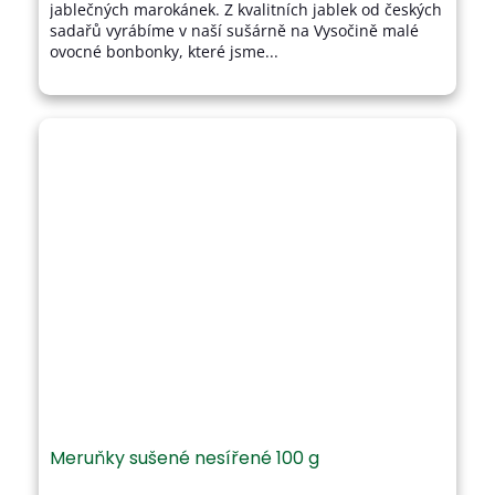
jablečných marokánek. Z kvalitních jablek od českých
hvězdiček.
sadařů vyrábíme v naší sušárně na Vysočině malé
ovocné bonbonky, které jsme...
Meruňky sušené nesířené 100 g