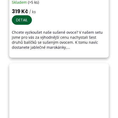
Skladem
(>5 ks)
Průměrné
hodnocení
319 Kč
/ ks
produktu
je
DETAIL
4,2
z
Chcete vyzkoušet naše sušené ovoce? V našem setu
5
jsme pro vás za výhodnější cenu nachystali šest
hvězdiček.
druhů balíčků se sušeným ovocem. K tomu navíc
dostanete jablečné marokánky,...