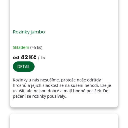
Rozinky jumbo
Skladem
(>5 ks)
Průměrné
hodnocení
42 Kč
od
/ ks
produktu
je
DETAIL
4,7
z
Rozinky u nás nesušíme, protože naše odrůdy
5
hroznů a jejich sladkost se na sušení nehodí. Lze je
hvězdiček.
usušit, ale nejsou dobré a mají hodně peciček. Do
pečení se rozinky používaly...