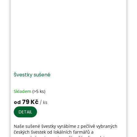
Švestky sušené
Skladem
(>5 ks)
Průměrné
hodnocení
79 Kč
od
/ ks
produktu
je
DETAIL
3,7
z
Naše sušené švestky vyrábíme z pečlivě vybraných
5
českých švestek od lokálních farmářů a
hvězdiček.