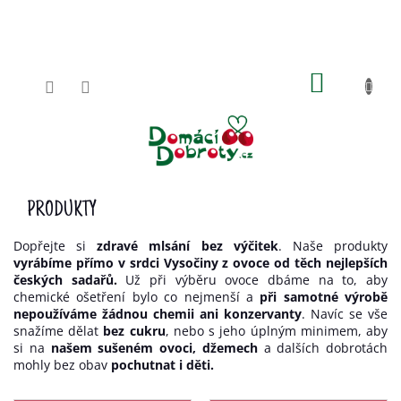
Přejít
na
obsah
NÁKUPN
KOŠÍK
P
PRODUKTY
O
Dopřejte si
zdravé mlsání bez výčitek
. Naše produkty
S
vyrábíme přímo v srdci Vysočiny z ovoce od těch nejlepších
T
českých sadařů.
Už při výběru ovoce dbáme na to, aby
R
chemické ošetření bylo co nejmenší a
při samotné výrobě
A
nepoužíváme žádnou chemii ani konzervanty
. Navíc se vše
N
snažíme dělat
bez cukru
, nebo s jeho úplným minimem, aby
N
si na
našem sušeném ovoci, džemech
a dalších dobrotách
Í
mohly bez obav
pochutnat i děti.
P