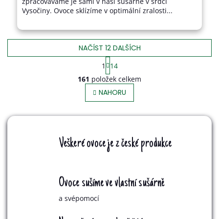
zpracováváme je sami v naší sušárně v srdci
Vysočiny. Ovoce sklízíme v optimální zralosti...
NAČÍST 12 DALŠÍCH
S
1
14
T
O
161
položek celkem
R
V
Á
NAHORU
L
N
Á
K
D
O
A
V
C
Á
Í
Veškeré ovoce je z české produkce
P
N
R
Í
V
K
Ovoce sušíme ve vlastní sušárně
Y
V
a svépomocí
Ý
P