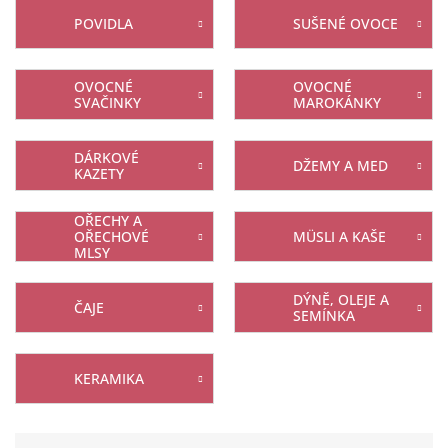
A
POVIDLA
SUŠENÉ OVOCE
N
E
L
OVOCNÉ
OVOCNÉ
SVAČINKY
MAROKÁNKY
DÁRKOVÉ
DŽEMY A MED
KAZETY
OŘECHY A
OŘECHOVÉ
MÜSLI A KAŠE
MLSY
DÝNĚ, OLEJE A
ČAJE
SEMÍNKA
KERAMIKA
Ř