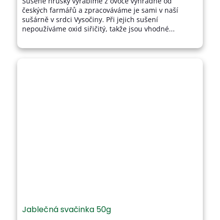
Sušené hrušky vyrábíme z ovoce výhradně od
5
českých farmářů a zpracováváme je sami v naší
hvězdiček.
sušárně v srdci Vysočiny. Při jejich sušení
nepoužíváme oxid siřičitý, takže jsou vhodné...
Jablečná svačinka 50g