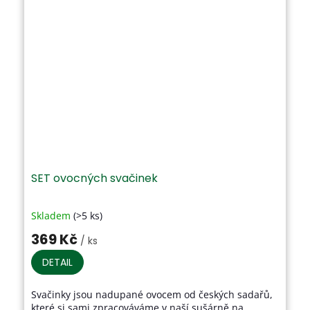
SET ovocných svačinek
Skladem
(>5 ks)
Průměrné
hodnocení
369 Kč
/ ks
produktu
je
DETAIL
3,9
z
Svačinky jsou nadupané ovocem od českých sadařů,
5
které si sami zpracováváme v naší sušárně na
hvězdiček.