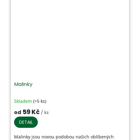
Malinky
Skladem
(>5 ks)
Průměrné
hodnocení
59 Kč
od
/ ks
produktu
je
DETAIL
4,7
z
Malinky jsou novou podobou našich oblíbených
5