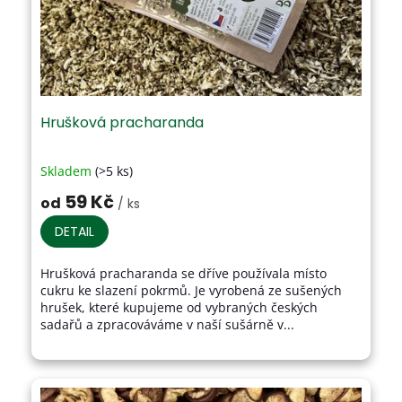
Hrušková pracharanda
Skladem
(>5 ks)
Průměrné
hodnocení
59 Kč
od
/ ks
produktu
je
DETAIL
4,1
z
Hrušková pracharanda se dříve používala místo
5
cukru ke slazení pokrmů. Je vyrobená ze sušených
hvězdiček.
hrušek, které kupujeme od vybraných českých
sadařů a zpracováváme v naší sušárně v...