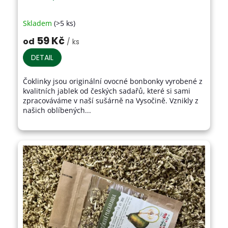
Skladem
(>5 ks)
Průměrné
hodnocení
59 Kč
od
/ ks
produktu
je
DETAIL
4,1
z
Čoklinky jsou originální ovocné bonbonky vyrobené z
5
kvalitních jablek od českých sadařů, které si sami
hvězdiček.
zpracováváme v naší sušárně na Vysočině. Vznikly z
našich oblíbených...