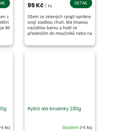
produktu
AIL
DETAIL
95 Kč
/ ks
je
5,0
jen z
Džem ze zelených rynglí vynikne
z
ektin
svojí sladkou chutí. Má tmavou
5
je 80
nazlátlou barvu a hodí se
hvězdiček.
především do moučníků nebo na
chuť
palačinky. Džem je vyroben z
vypeckovaných zelených...
30g
Rybíz ala brusinky 230g
>5 ks)
Skladem
(>5 ks)