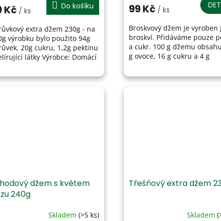
oduktu
produktu
DET
Do košíku
99 Kč
9 Kč
/ ks
/ ks
je
5,0
Broskvový džem je vyroben 
růvkový extra džem 230g - na
z
broskví. Přidáváme pouze p
0g výrobku bylo použito 94g
5
a cukr. 100 g džemu obsahu
růvek, 20g cukru, 1,2g pektinu
zdiček.
hvězdiček.
g ovoce, 16 g cukru a 4 g
elírující látky Výrobce: Domácí
pektinu. Džem má pikantní 
roty s.r.o., Ostašov 50, 67552
a je výborný na pečivo a...
anlivost:...
hodový džem s květem
Třešňový extra džem 2
zu 240g
Skladem
(>5 ks)
Skladem
(
ůměrné
Průměrné