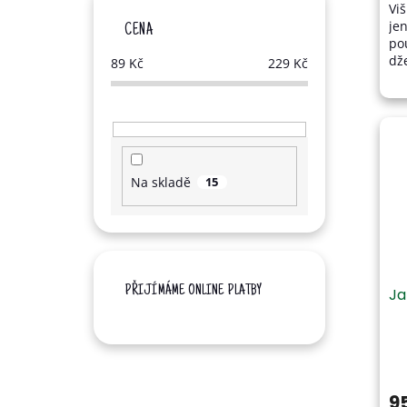
Vi
z
je
5
CENA
po
hvě
dž
89
Kč
229
Kč
cu
pik
Na skladě
15
PŘIJÍMÁME ONLINE PLATBY
Ja
Pr
ho
pr
9
je