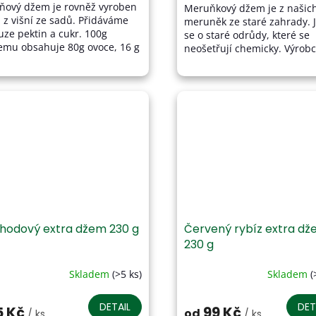
šňový džem je rovněž vyroben
Meruňkový džem je z našic
z
n z višní ze sadů. Přidáváme
meruněk ze staré zahrady. 
5
uze pektin a cukr. 100g
se o staré odrůdy, které se
zdiček.
hvězdiček.
emu obsahuje 80g ovoce, 16 g
neošetřují chemicky. Výrobc
kru a 4 g pektinu. Džem má
Domácí dobroty s.r.o., Osta
antní chuť a je výborný na...
50, 67552 Trvanlivost - 3...
hodový extra džem 230 g
Červený rybíz extra d
230 g
Skladem
(>5 ks)
Skladem
(
ůměrné
Průměrné
dnocení
hodnocení
oduktu
produktu
DETAIL
DET
5 Kč
99 Kč
od
/ ks
/ ks
je