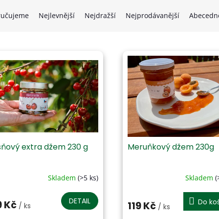
ručujeme
Nejlevnější
Nejdražší
Nejprodávanější
Abecedn
šňový extra džem 230 g
Meruňkový džem 230g
Skladem
(>5 ks)
Skladem
(
ůměrné
Průměrné
dnocení
hodnocení
oduktu
produktu
DETAIL
Do ko
9 Kč
119 Kč
/ ks
/ ks
je
3,9