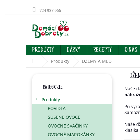
724 937 966
Přejít
na
obsah
PRODUKTY
DÁRKY
RECEPTY
O NÁS
Domů
Produkty
DŽEMY A MED
P
DŽE
O
Přeskočit
S
KATEGORIE
kategorie
Naše 
T
náhraž
R
Produkty
A
Při vý
POVIDLA
N
Samozř
SUŠENÉ OVOCE
N
Naše dž
Í
OVOCNÉ SVAČINKY
klasika
P
OVOCNÉ MAROKÁNKY
A