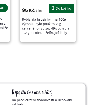
AIL
Do košíku
95 Kč
/ ks
 v
Rybíz ala brusinky - na 100g
en z
výrobku bylo použito 70g
 takže
červeného rybízu, 49g cukru a
1,2 g pektinu - želírující látky
Výrobce: Domácí dobroty s.r.o.,
Ostašov 50, 67552...
Nepoužíváme oxid siřičitý
na prodloužení trvanlivosti a uchování
vzhledu