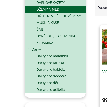
Ř
DÁRKOVÉ KAZETY
N
A
Dopo
DŽEMY A MED
E
Z
L
OŘECHY A OŘECHOVÉ MLSY
E
V
MÜSLI A KAŠE
N
Ý
Í
ČAJE
P
P
DÝNĚ, OLEJE A SEMÍNKA
I
R
KERAMIKA
S
O
P
D
Dárky
R
U
Dárky pro maminku
O
K
Dárky pro tatínka
D
T
Dárky pro babičku
U
Ů
Vi
K
Dárky pro dědečka
T
Dárky pro děti
Ů
Pr
Dárky pro učitelky
ho
pr
9
je
5,0