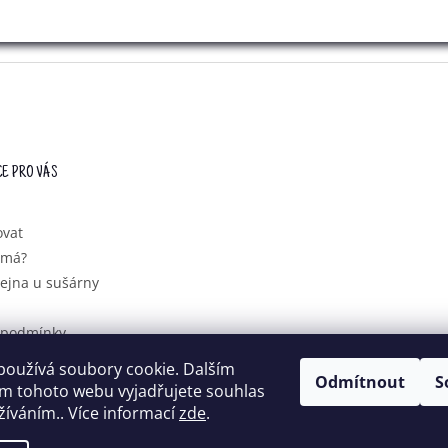
V
K
Y
V
Ý
P
I
S
U
E PRO VÁS
ovat
ímá?
ejna u sušárny
 podmínky
ochrany
používá soubory cookie. Dalším
údajů
Odmítnout
S
m tohoto webu vyjadřujete souhlas
užíváním.. Více informací
zde
.