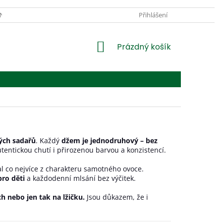
JNA U SUŠÁRNY
PRO FIRMY
OBCHODNÍ PODMÍNKY
Přihlášení
PODM
NÁKUPNÍ
Prázdný košík
KOŠÍK
kých sadařů
. Každý
džem je jednodruhový – bez
utentickou chutí i přirozenou barvou a konzistencí.
al co nejvíce z charakteru samotného ovoce.
pro děti
a každodenní mlsání bez výčitek.
h nebo jen tak na lžičku.
Jsou důkazem, že i