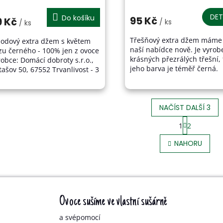
dnocení
hodnocení
oduktu
produktu
DET
Do košíku
95 Kč
9 Kč
/ ks
/ ks
je
5,0
Třešňový extra džem máme
hodový extra džem s květem
z
naší nabídce nově. Je vyrob
zu černého - 100% jen z ovoce
5
krásných přezrálých třešní,
robce: Domácí dobroty s.r.o.,
zdiček.
hvězdiček.
jeho barva je téměř černá.
ašov 50, 67552 Trvanlivost - 3
Třešně jsme vypeckovali a
ky od data výroby
přepasírovali, džem tedy...
NAČÍST DALŠÍ 3
S
1
2
O
T
V
R
NAHORU
L
Á
Á
N
D
K
A
O
C
V
Í
Ovoce sušíme ve vlastní sušárně
Á
P
N
R
a svépomocí
Í