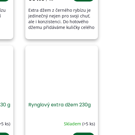
3,8
ízu
Extra džem z černého rybízu je
z
í
jedinečný nejen pro svoji chuť,
5
ale i konzistenci. Do hotového
hvězdiček.
džemu přidáváme kuličky celého
.
rybízu, které se již nerozvaří.
oví.
Džem je vyroben z...
30 g
Rynglový extra džem 230g
>5 ks)
Skladem
(>5 ks)
Průměrné
hodnocení