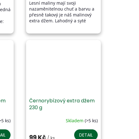
Lesní maliny mají svoji
h
z
nazaměnitelnou chuť a barvu a
Jedná
5
přesně takový je náš malinový
hvězdiček.
extra džem. Lahodný a syté
e:
barvy. Až ho vyzkoušíte, stane se
šov
Vaším favoritem. Složení: Na...
žem
Černorybízový extra džem
230 g
>5 ks)
Skladem
(>5 ks)
Průměrné
hodnocení
produktu
AIL
DETAIL
99 Kč
/ ks
je