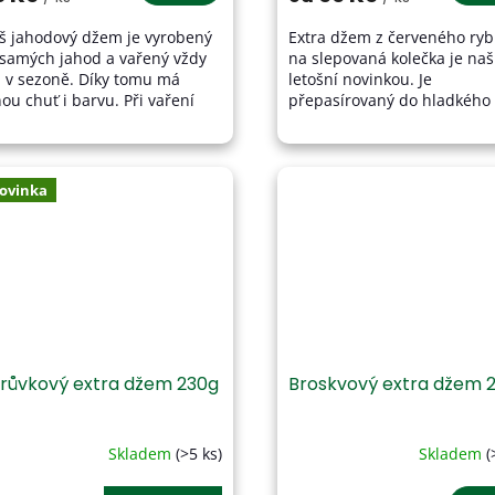
4,2
š jahodový džem je vyrobený
Extra džem z červeného ryb
z
 samých jahod a vařený vždy
na slepovaná kolečka je naš
5
n v sezoně. Díky tomu má
letošní novinkou. Je
zdiček.
hvězdiček.
ou chuť i barvu. Při vaření
přepasírovaný do hladkého
lížíme na kvalitu ovoce i
džemu bez kuliček a zrníček
rávný postup, aby výsledek...
Hodí se tak k použití na cukr
Sama...
ovinka
růvkový extra džem 230g
Broskvový extra džem 2
Skladem
(>5 ks)
Skladem
(
ůměrné
Průměrné
dnocení
hodnocení