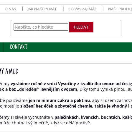
O NÁS
JAK NAKUPOVAT
CO VÁS ZAJÍMÁ?
NAŠE PRODE
HLEDAT
KONTAKT
MY A MED
džemy
vyrábíme ručně v srdci Vysočiny z kvalitního ovoce od čes
ek a bez „doředění“ levnějším ovocem
. Díky tomu vyniká plnou, a
robě používáme
jen minimum cukru a pektinu
, aby si džem zachov
ejmostí je
složení bez éček a zbytečné chemie, takže je vhodný i 
emy si skvěle vychutnáte v
palačinkách, lívancích, buchtách, kašíc
 může chutnat výjimečně, když se dělá poctivě.