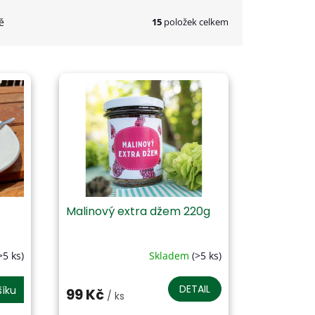
15
položek celkem
ě
Malinový extra džem 220g
>5 ks)
Skladem
(>5 ks)
Průměrné
hodnocení
produktu
DETAIL
šíku
99 Kč
/ ks
je
4,5