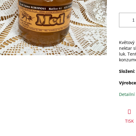
Květový 
nektar s
luk. Ten
konzume
Složení:
Výrobce
Detailní
TISK