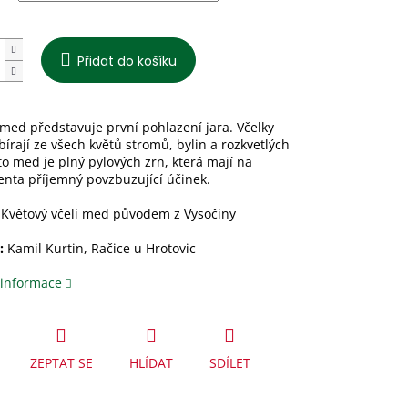
Přidat do košíku
med představuje první pohlazení jara. Včelky
bírají ze všech květů stromů, bylin a rozkvetlých
to med je plný pylových zrn, která mají na
nta příjemný povzbuzující účinek.
Květový včelí med původem z Vysočiny
:
Kamil Kurtin, Račice u Hrotovic
 informace
ZEPTAT SE
HLÍDAT
SDÍLET