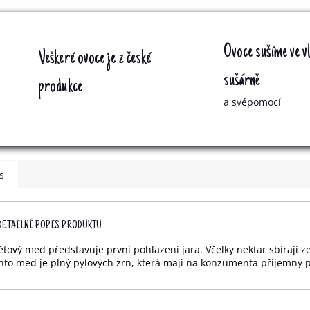
Ovoce sušíme ve vl
Veškeré ovoce je z české
sušárně
produkce
a svépomocí
s
DETAILNÍ POPIS PRODUKTU
ětový med představuje první pohlazení jara. Včelky nektar sbírají ze
nto med je plný pylových zrn, která mají na konzumenta příjemný p