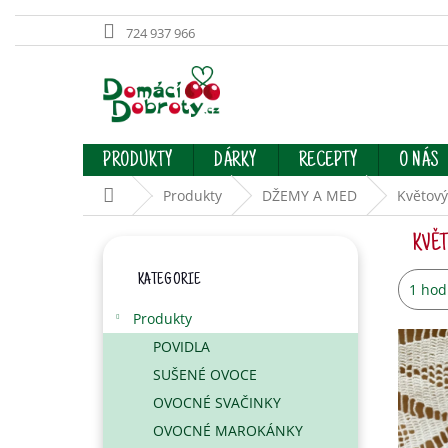
724 937 966
Přejít
na
obsah
PRODUKTY
DÁRKY
RECEPTY
O NÁS
Domů
Produkty
DŽEMY A MED
Květový
P
KVĚT
O
Přeskočit
S
KATEGORIE
kategorie
Prům
1 hod
T
hodno
R
Produkty
produ
A
je
POVIDLA
N
5,0
SUŠENÉ OVOCE
N
z
Í
OVOCNÉ SVAČINKY
5
hvězd
P
OVOCNÉ MAROKÁNKY
A