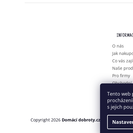
Z
Á
P
A
T
INFORMAC
Í
O nás
Jak nakup
Co vás zaj
Naše prod
Pro firmy
Obchodní
Podmínky 
Tento web 
osobních 
procházení
s jejich po
Copyright 2026
Domácí dobroty.cz
. Všechna práva
Nastave