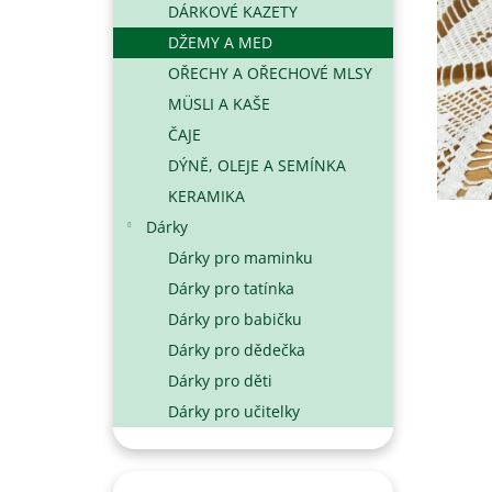
DÁRKOVÉ KAZETY
N
DŽEMY A MED
E
L
OŘECHY A OŘECHOVÉ MLSY
MÜSLI A KAŠE
ČAJE
DÝNĚ, OLEJE A SEMÍNKA
KERAMIKA
Dárky
Dárky pro maminku
Dárky pro tatínka
Dárky pro babičku
Dárky pro dědečka
Dárky pro děti
Dárky pro učitelky