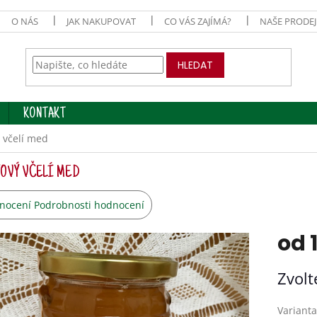
O NÁS
JAK NAKUPOVAT
CO VÁS ZAJÍMÁ?
NAŠE PRODE
HLEDAT
KONTAKT
 včelí med
OVÝ VČELÍ MED
ěrné
nocení
Podrobnosti hodnocení
cení
ktu
od
Měrná
Zvolt
cena:
iček.
Varianta