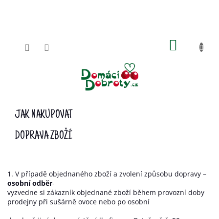
Přejít
na
obsah
NÁKUPN
KOŠÍK
JAK NAKUPOVAT
DOPRAVA ZBOŽÍ
1. V případě objednaného zboží a zvolení způsobu dopravy –
osobní odběr
-
vyzvedne si zákazník objednané zboží během provozní doby
prodejny při sušárně ovoce nebo po osobní