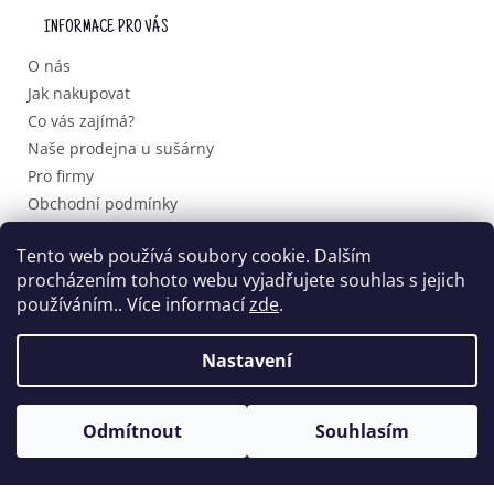
P
INFORMACE PRO VÁS
A
T
O nás
Í
Jak nakupovat
Co vás zajímá?
Naše prodejna u sušárny
Pro firmy
Obchodní podmínky
Podmínky ochrany osobních údajů
Tento web používá soubory cookie. Dalším
procházením tohoto webu vyjadřujete souhlas s jejich
používáním.. Více informací
zde
.
Vytvořil Shoptet
Nastavení
Copyright 2026
Domácí dobroty.cz
. Všechna práva
vyhrazena.
Odmítnout
Souhlasím