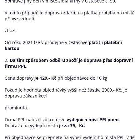
domluvě jiný den v místě sídla firmy v Ostašově č. 50.
V tomto případě je doprava zdarma a platba probíhá na místě
při vyzvednutí
zboží.
Od roku 2021 lze v prodejně v Ostašově
platit i platební
kartou
.
2.
Dalším způsobem odběru zboží je doprava přes dopravní
firmu PPL
.
Cena dopravy j
e 129,- Kč
při objednávce do 10 kg
Pokud je hodnota objednávky vyšší než částka 2000,- Kč. Je
doprava zákazníkovi
prominuta.
Firma PPL nabízí svůj řetězec
výdejních míst PPLpoint
.
Doprava na výdejní místo
je za 79,- Kč.
Při objednávce se přepnete na výběr výdejního místa PPL. Zde