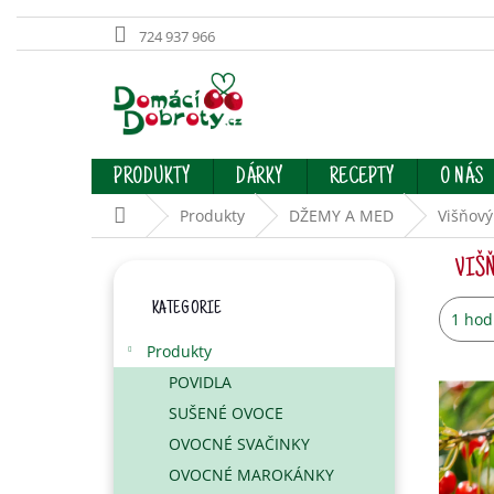
724 937 966
Přejít
na
obsah
PRODUKTY
DÁRKY
RECEPTY
O NÁS
Domů
Produkty
DŽEMY A MED
Višňový
P
VIŠŇ
O
Přeskočit
S
KATEGORIE
kategorie
Prům
1 hod
T
hodno
R
Produkty
produ
A
je
POVIDLA
N
5,0
SUŠENÉ OVOCE
N
z
Í
OVOCNÉ SVAČINKY
5
hvězd
P
OVOCNÉ MAROKÁNKY
A