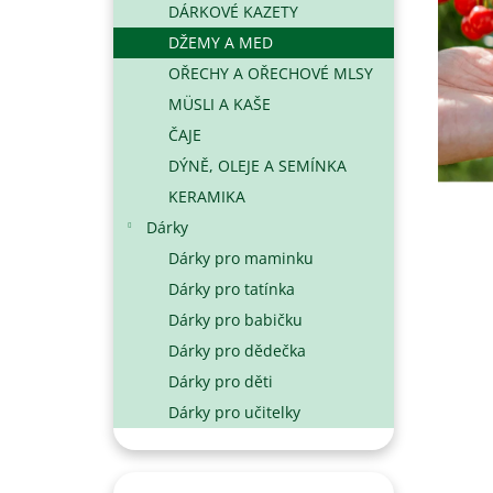
DÁRKOVÉ KAZETY
N
DŽEMY A MED
E
L
OŘECHY A OŘECHOVÉ MLSY
MÜSLI A KAŠE
ČAJE
DÝNĚ, OLEJE A SEMÍNKA
KERAMIKA
Dárky
Dárky pro maminku
Dárky pro tatínka
Dárky pro babičku
Dárky pro dědečka
Dárky pro děti
Dárky pro učitelky