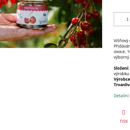
Višňový 
Přidává
ovoce, 1
výborný 
Složení:
výrobku 
Výrobce
Trvanliv
Detailní
TISK