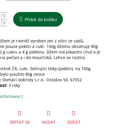
Přidat do košíku
džem je rovněž vyroben jen z višní ze sadů.
me pouze pektin a cukr. 100g džemu obsahuje 80g
6 g cukru a 4 g pektinu. Džem má pikantní chuť a je
na pečivo a i do moučníků. Lehce se roztírá.
višně ČR, cukr, želírující látky (pektin), na 100g
bylo použito 80g ovoce
:
Domácí dobroty s.r.o., Ostašov 50, 67552
ost:
3 roky
 informace
ZEPTAT SE
HLÍDAT
SDÍLET