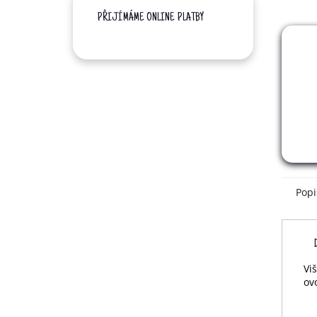
PŘIJÍMÁME ONLINE PLATBY
Popi
Vi
ov