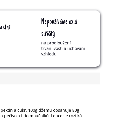
Nepoužíváme oxid
astní
siřičitý
na prodloužení
trvanlivosti a uchování
vzhledu
e pektin a cukr. 100g džemu obsahuje 80g
a pečivo a i do moučníků. Lehce se roztírá.