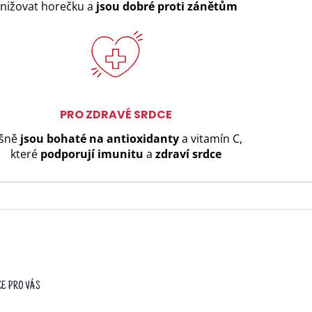
nižovat horečku a
jsou dobré proti zánětům
PRO ZDRAVÉ SRDCE
išně
jsou
bohaté na antioxidanty
a vitamín C,
které
podporují imunitu
a
zdraví srdce
E PRO VÁS