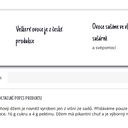
Ovoce sušíme ve vl
Veškeré ovoce je z české
sušárně
produkce
a svépomocí
s
DETAILNÍ POPIS PRODUKTU
šňový džem je rovněž vyroben jen z višní ze sadů. Přidáváme pouz
oce, 16 g cukru a 4 g pektinu. Džem má pikantní chuť a je výborný n