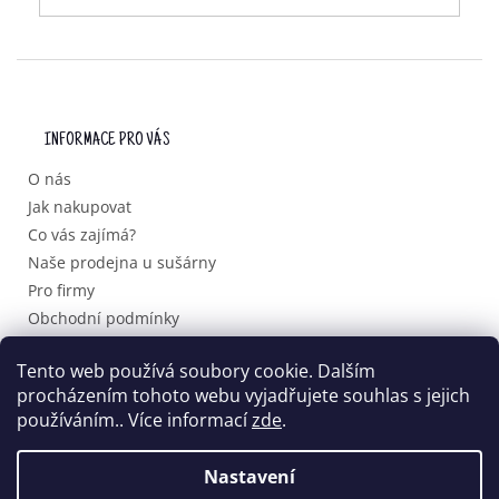
Z
Á
P
INFORMACE PRO VÁS
A
T
O nás
Í
Jak nakupovat
Co vás zajímá?
Naše prodejna u sušárny
Pro firmy
Obchodní podmínky
Podmínky ochrany osobních údajů
Tento web používá soubory cookie. Dalším
procházením tohoto webu vyjadřujete souhlas s jejich
používáním.. Více informací
zde
.
Vytvořil Shoptet
Nastavení