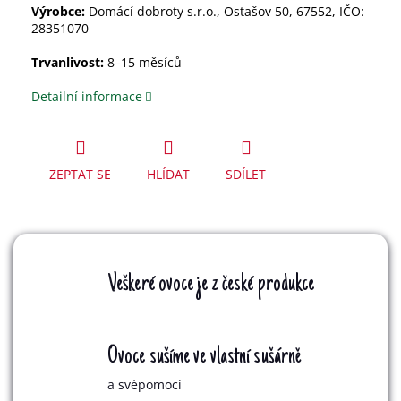
Výrobce:
Domácí dobroty s.r.o., Ostašov 50, 67552, IČO:
28351070
Trvanlivost:
8–15 měsíců
Detailní informace
ZEPTAT SE
HLÍDAT
SDÍLET
Veškeré ovoce je z české produkce
Ovoce sušíme ve vlastní sušárně
a svépomocí