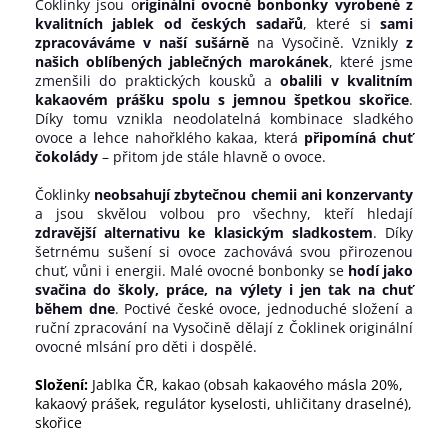
Čoklinky jsou o
riginální ovocné bonbonky vyrobené z
kvalitních jablek od českých sadařů
, které si
sami
zpracováváme v naší sušárně
na Vysočině. Vznikly
z
našich oblíbených jablečných marokánek
, které jsme
zmenšili do praktických kousků a
obalili v kvalitním
kakaovém prášku spolu s jemnou špetkou skořice
.
Díky tomu vznikla neodolatelná kombinace sladkého
ovoce a lehce nahořklého kakaa, která
připomíná chuť
čokolády
– přitom jde stále hlavně o ovoce.
Čoklinky
neobsahují zbytečnou chemii ani konzervanty
a jsou skvělou volbou pro všechny, kteří hledají
zdravější alternativu ke klasickým sladkostem
. Díky
šetrnému sušení si ovoce zachovává svou přirozenou
chuť, vůni i energii. Malé ovocné bonbonky se
hodí jako
svačina do školy, práce, na výlety i jen tak na chuť
během dne
. Poctivé české ovoce, jednoduché složení a
ruční zpracování na Vysočině dělají z Čoklinek originální
ovocné mlsání pro děti i dospělé.
Složení:
Jablka ČR, kakao (obsah kakaového másla 20%,
kakaový prášek, regulátor kyselosti, uhličitany draselné),
skořice