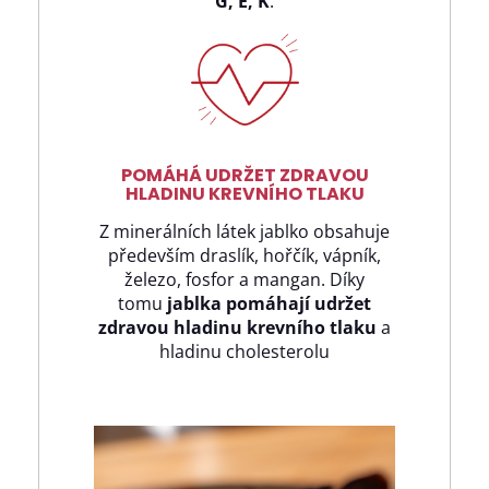
G, E, K
.
POMÁHÁ UDRŽET ZDRAVOU
HLADINU KREVNÍHO TLAKU
Z minerálních látek jablko obsahuje
především draslík, hořčík, vápník,
železo, fosfor a mangan. Díky
tomu
j
ablka pomáhají udržet
zdravou hladinu krevního tlaku
a
hladinu cholesterolu