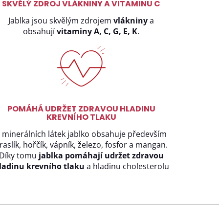
SKVĚLÝ ZDROJ VLÁKNINY A VITAMINU C
Jablka jsou skvělým zdrojem
vlákniny
a
obsahují
vitaminy A, C, G, E, K
.
POMÁHÁ UDRŽET ZDRAVOU HLADINU
KREVNÍHO TLAKU
 minerálních látek jablko obsahuje především
raslík, hořčík, vápník, železo, fosfor a mangan.
Díky tomu
j
ablka pomáhají udržet zdravou
ladinu krevního tlaku
a hladinu cholesterolu