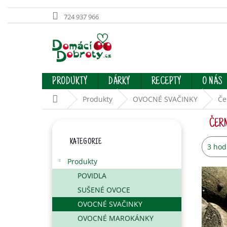
724 937 966
Přejít
na
obsah
PRODUKTY
DÁRKY
RECEPTY
O NÁS
Domů
Produkty
OVOCNÉ SVAČINKY
Če
P
ČER
O
Přeskočit
S
KATEGORIE
kategorie
Prům
3 hod
T
hodno
R
Produkty
produ
A
je
POVIDLA
N
3,7
SUŠENÉ OVOCE
N
z
Í
OVOCNÉ SVAČINKY
5
hvězd
P
OVOCNÉ MAROKÁNKY
A