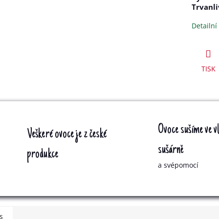
Trvanli
Detailní
TISK
Ovoce sušíme ve vl
Veškeré ovoce je z české
sušárně
produkce
a svépomocí
s