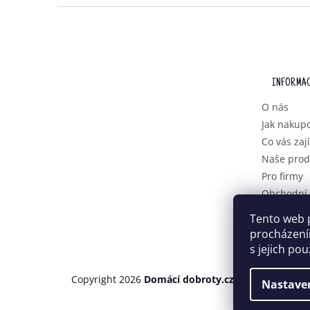
Z
Á
P
A
T
INFORMAC
Í
O nás
Jak nakup
Co vás zaj
Naše prod
Pro firmy
Obchodní
Podmínky 
Tento web 
osobních 
procházení
s jejich po
Copyright 2026
Domácí dobroty.cz
. Všechna práva
Nastave