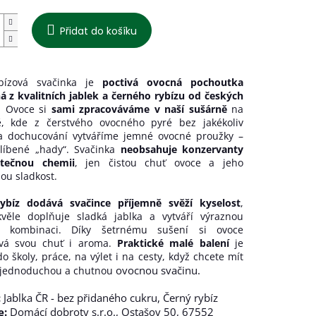
Přidat do košíku
bízová svačinka je
poctivá ovocná pochoutka
á z kvalitních jablek a černého rybízu od českých
. Ovoce si
sami zpracováváme v naší sušárně
na
ě, kde z čerstvého ovocného pyré bez jakékoliv
a dochucování vytváříme jemné ovocné proužky –
líbené „hady“. Svačinka
neobsahuje konzervanty
ytečnou chemii
, jen čistou chuť ovoce a jeho
ou sladkost.
ybíz dodává svačince příjemně svěží kyselost
,
kvěle doplňuje sladká jablka a vytváří výraznou
u kombinaci. Díky šetrnému sušení si ovoce
vá svou chuť i aroma.
Praktické malé balení
je
do školy, práce, na výlet i na cesty, když chcete mít
ovocnou svačinu.
 jednoduchou a chutnou
:
Jablka ČR - bez přidaného cukru, Černý rybíz
e:
Domácí dobroty s.r.o., Ostašov 50, 67552