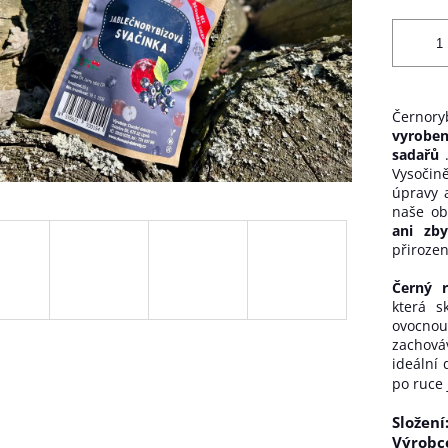
Černory
vyroben
sadařů
Vysočin
úpravy 
naše ob
ani zb
přirozen
Černý r
která s
ovocno
zachová
ideální 
po ruce
Složení
Výrobc