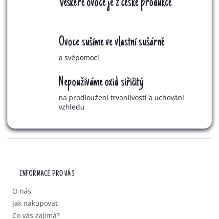
Veškeré ovoce je z české produkce
Ovoce sušíme ve vlastní sušárně
a svépomocí
Nepoužíváme oxid siřičitý
na prodloužení trvanlivosti a uchování
vzhledu
Z
Á
P
INFORMACE PRO VÁS
A
T
O nás
Í
Jak nakupovat
Co vás zajímá?