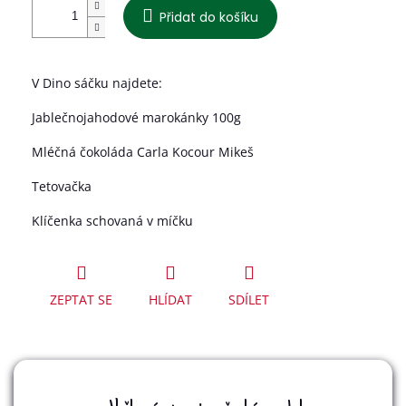
Přidat do košíku
V Dino sáčku najdete:
Jablečnojahodové marokánky 100g
Mléčná čokoláda Carla Kocour Mikeš
Tetovačka
Klíčenka schovaná v míčku
ZEPTAT SE
HLÍDAT
SDÍLET