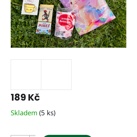
189 Kč
Měrná
Skladem
(5 ks)
cena: