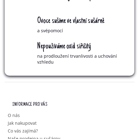
Ovoce sušíme ve vlastní sušárně
a svépomocí
Nepoužíváme oxid siřičitý
na prodloužení trvanlivosti a uchování
vzhledu
Z
Á
P
INFORMACE PRO VÁS
A
T
O nás
Í
Jak nakupovat
Co vás zajímá?
Naše prodejna u sušárny