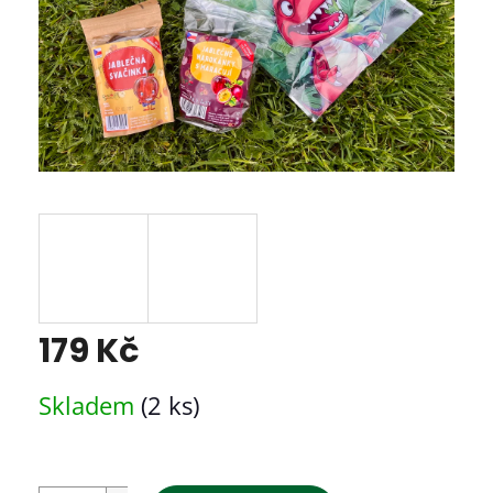
179 Kč
Měrná
Skladem
(2 ks)
cena: