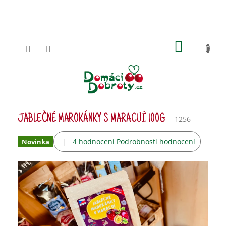
Přejít
na
obsah
NÁKUPN
KOŠÍK
JABLEČNÉ MAROKÁNKY S MARACUÍ 100G
1256
Průměrné
4 hodnocení
Podrobnosti hodnocení
Novinka
hodnocení
produktu
je
5,0
z
5
hvězdiček.