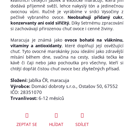
kvalitních českých jablek a exotické maracuji, která jim
dodává příjemně svěží, lehce nakyslý tón a jedinečnou
ovocnou vůni. Ručně je vyrábíme v srdci Vysočiny z
pečlivě vybraného ovoce.
Neobsahují přidaný cukr,
konzervanty ani oxid siřičitý.
Díky šetrnému zpracování
si zachovávají přirozenou chuť ovoce i cenné živiny.
Maracuja je známá jako
ovoce bohaté na vlákninu,
vitamíny a antioxidanty
, které doplňují její osvěžující
chuť. Tyto ovocné marokánky jsou ideální jako zdravější
mlsání během dne, svačina na cesty, sladká tečka ke
kávě či čaji nebo jako pochoutka pro všechny, kteří si
zbytečných přísad.
chtějí dopřát čistou chuť ovoce bez
Složení:
Jablka ČR, maracuja
Výrobce:
Domácí dobroty s.r.o., Ostašov 50, 67552
IČO: 28351070
Trvanlivost:
6-12 měsíců
ZEPTAT SE
HLÍDAT
SDÍLET