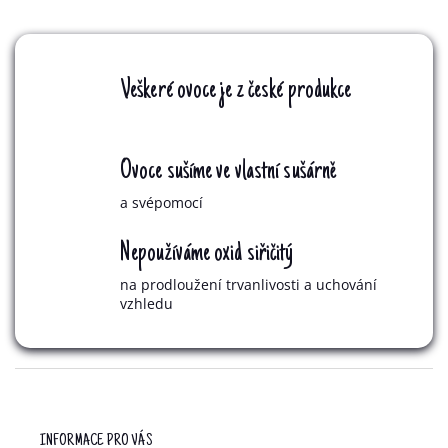
Veškeré ovoce je z české produkce
Ovoce sušíme ve vlastní sušárně
a svépomocí
Nepoužíváme oxid siřičitý
na prodloužení trvanlivosti a uchování
vzhledu
Z
Á
P
INFORMACE PRO VÁS
A