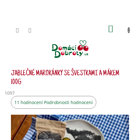
Přejít
na
obsah
NÁKUPN
KOŠÍK
JABLEČNÉ MAROKÁNKY SE ŠVESTKAMI A MÁKEM
100G
1097
Průměrné
11 hodnocení
Podrobnosti hodnocení
hodnocení
produktu
je
2,9
z
5