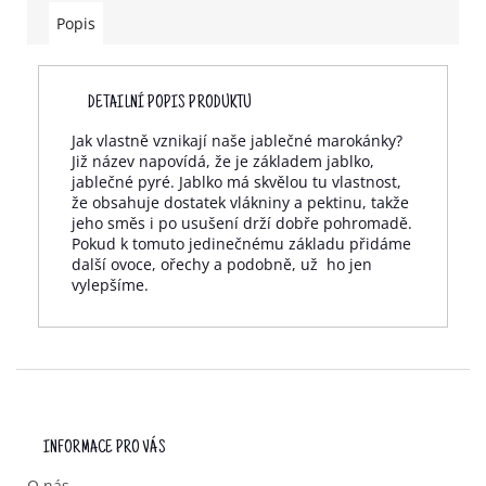
Popis
DETAILNÍ POPIS PRODUKTU
Jak vlastně vznikají naše jablečné marokánky?
Již název napovídá, že je základem jablko,
jablečné pyré. Jablko má skvělou tu vlastnost,
že obsahuje dostatek vlákniny a pektinu, takže
jeho směs i po usušení drží dobře pohromadě.
Pokud k tomuto jedinečnému základu přidáme
další ovoce, ořechy a podobně, už ho jen
vylepšíme.
Z
Á
P
INFORMACE PRO VÁS
A
T
O nás