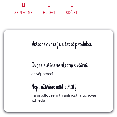
ZEPTAT SE
HLÍDAT
SDÍLET
Veškeré ovoce je z české produkce
Ovoce sušíme ve vlastní sušárně
a svépomocí
Nepoužíváme oxid siřičitý
na prodloužení trvanlivosti a uchování
vzhledu