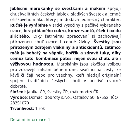
Jablečné marokánky se švestkami a mákem
spojují
chuť kvalitních českých jablek, sladkých švestek a jemně
oříškového máku, který jim dodává jedinečný charakter.
Ručně je vyrábíme
v srdci Vysočiny z pečlivě vybraného
ovoce,
bez přidaného cukru, konzervantů, éček i oxidu
siřičitého
. Díky šetrnému zpracování si zachovávají
přirozenou chuť ovoce i cenné živiny.
Švestky jsou
přirozeným zdrojem vlákniny a antioxidantů, zatímco
mák je bohatý na vápník, hořčík a zdravé tuky, díky
čemuž tato kombinace potěší nejen svou chutí, ale i
výživovou hodnotou.
Marokánky jsou skvělou volbou
pro zdravější mlsání během dne, svačinu na cesty, ke
kávě či čaji nebo pro všechny, kteří hledají originální
spojení tradičních českých chutí v poctivé ovocné
dobrotě.
Složení:
Jablka ČR, švestky ČR, mák modrý ČR
Výrobce:
Domácí dobroty s.r.o., Ostašov 50, 67552, IČO
28351070
Trvanlivost:
1 rok
Detailní informace