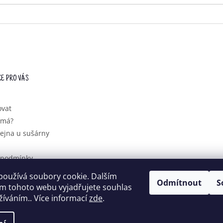
E PRO VÁS
ovat
ímá?
ejna u sušárny
 podmínky
ochrany
používá soubory cookie. Dalším
údajů
Odmítnout
S
m tohoto webu vyjadřujete souhlas
užíváním.. Více informací
zde
.
 vyhrazena.