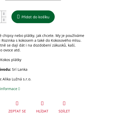
Přidat do košíku
 chipsy nebo plátky, jak chcete. My je používáme
i Rozinka s kokosem a také do Kokosového mlsu.
ně se dají dát i na dozdobení zákusků, kaší,
o ovoce atd.
Kokos plátky
ůvodu:
Srí Lanka
:
Alika Lužná s.r.o.
 informace
ZEPTAT SE
HLÍDAT
SDÍLET