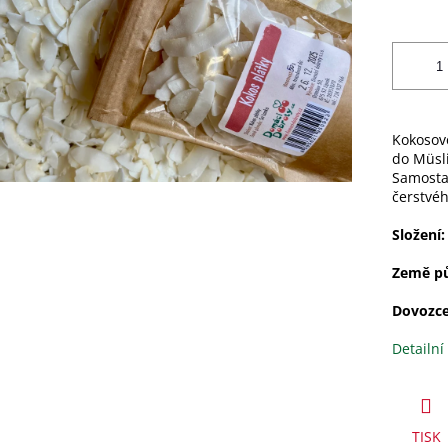
Kokosové
do Müsl
Samostat
čerstvéh
Složení:
Země p
Dovozce
Detailní
TISK