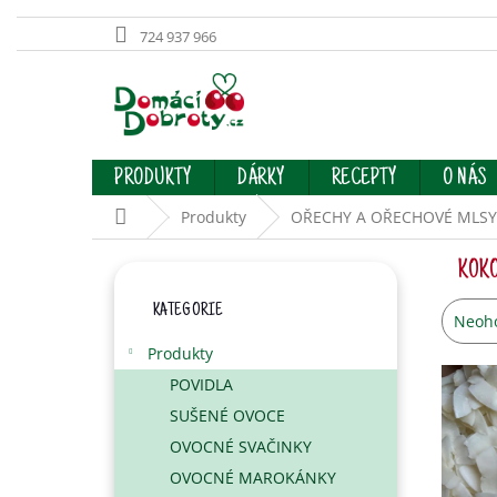
724 937 966
Přejít
na
obsah
PRODUKTY
DÁRKY
RECEPTY
O NÁS
Domů
Produkty
OŘECHY A OŘECHOVÉ MLSY
P
KOK
O
Přeskočit
S
KATEGORIE
kategorie
Prům
Neoh
T
hodno
R
Produkty
produ
A
je
POVIDLA
N
0,0
SUŠENÉ OVOCE
N
z
Í
OVOCNÉ SVAČINKY
5
hvězd
P
OVOCNÉ MAROKÁNKY
A