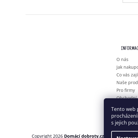
Z
Á
P
A
T
INFORMAC
Í
O nás
Jak nakup
Co vás zaj
Naše prod
Pro firmy
Obchodní
Podmínky 
Tento web 
osobních 
procházení
s jejich po
Copyright 2026
Domácí dobroty.cz
. Všechna práva