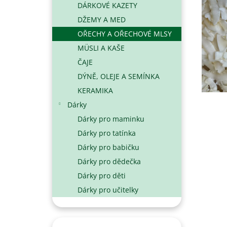
DÁRKOVÉ KAZETY
N
DŽEMY A MED
E
L
OŘECHY A OŘECHOVÉ MLSY
MÜSLI A KAŠE
ČAJE
DÝNĚ, OLEJE A SEMÍNKA
KERAMIKA
Dárky
Dárky pro maminku
Dárky pro tatínka
Dárky pro babičku
Dárky pro dědečka
Dárky pro děti
Dárky pro učitelky