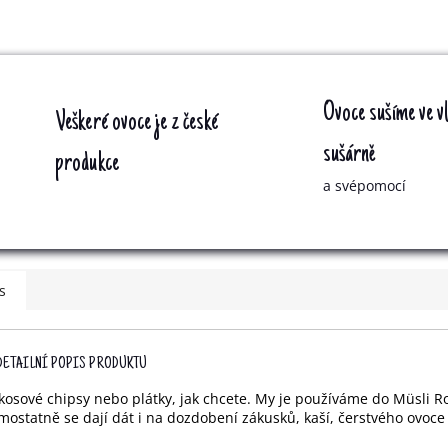
Ovoce sušíme ve vl
Veškeré ovoce je z české
sušárně
produkce
a svépomocí
s
DETAILNÍ POPIS PRODUKTU
kosové chipsy nebo plátky, jak chcete. My je používáme do Müsli 
mostatně se dají dát i na dozdobení zákusků, kaší, čerstvého ovoce 