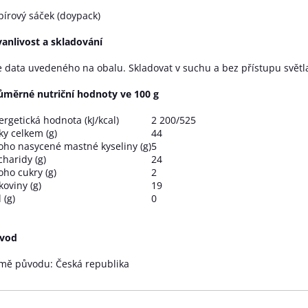
pírový sáček (doypack)
vanlivost a skladování
e data uvedeného na obalu. Skladovat v suchu a bez přístupu světl
ůměrné nutriční hodnoty ve 100 g
ergetická hodnota (kJ/kcal)
2 200/525
ky celkem (g)
44
toho nasycené mastné kyseliny (g)
5
charidy (g)
24
oho cukry (g)
2
koviny (g)
19
 (g)
0
vod
mě původu: Česká republika