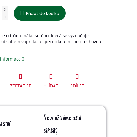
Přidat do košíku
 je odrůda máku setého, která se vyznačuje
 obsahem vápníku a specifickou mírně ořechovou
 informace
ZEPTAT SE
HLÍDAT
SDÍLET
Nepoužíváme oxid
astní
siřičitý