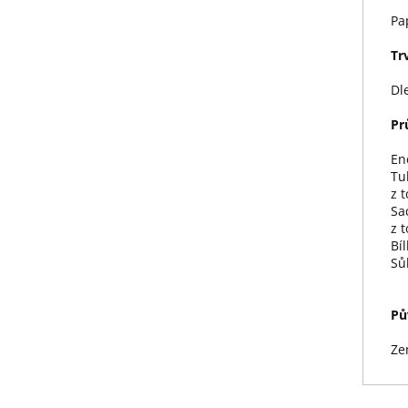
Pa
Tr
Dl
Pr
En
Tu
z 
Sa
z t
Bíl
Sůl
Pů
Ze