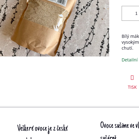
Bílý mák
vysokým
chutí.
Detailní
TISK
Ovoce sušíme ve vl
Veškeré ovoce je z české
sušárně