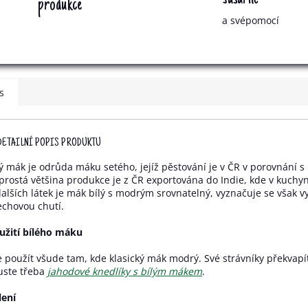
produkce
a svépomocí
s
DETAILNÍ POPIS PRODUKTU
lý mák je odrůda máku setého, jejíž pěstování je v ČR v porovnání 
prostá většina produkce je z ČR exportována do Indie, kde v kuchyn
dalších látek je mák bílý s modrým srovnatelný, vyznačuje se však 
echovou chutí.
užití bílého máku
e použít všude tam, kde klasický mák modrý. Své strávníky překvapíte
uste třeba
jahodové knedlíky s bílým mákem
.
lení