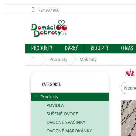
724 937 966
Přejít
na
obsah
PRODUKTY
DÁRKY
RECEPTY
O NÁS
Domů
Produkty
Mák bilý
P
MÁK 
O
Přeskočit
S
KATEGORIE
kategorie
Prům
Neoh
T
hodno
R
Produkty
produ
A
je
POVIDLA
N
0,0
SUŠENÉ OVOCE
N
z
Í
OVOCNÉ SVAČINKY
5
hvězd
P
OVOCNÉ MAROKÁNKY
A