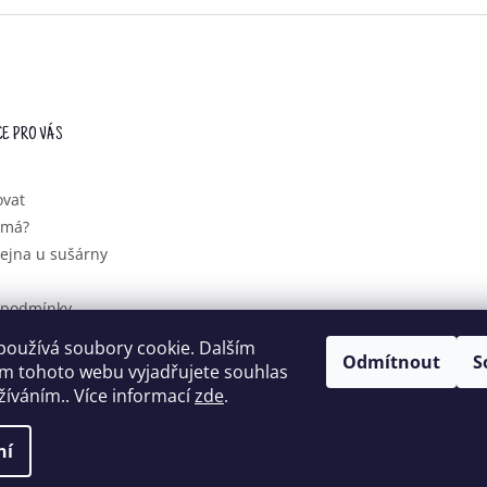
E PRO VÁS
ovat
ímá?
ejna u sušárny
 podmínky
ochrany
používá soubory cookie. Dalším
údajů
Odmítnout
S
m tohoto webu vyjadřujete souhlas
užíváním.. Více informací
zde
.
 vyhrazena.
ní