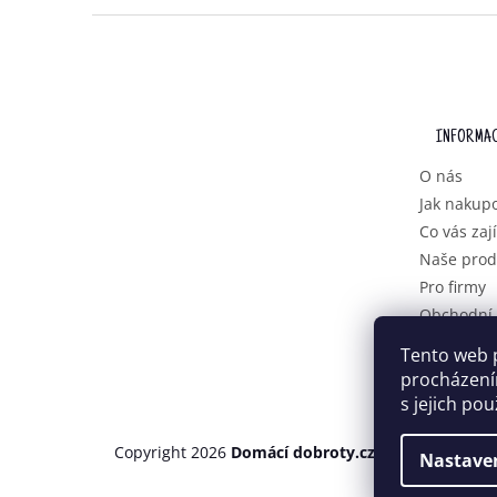
Z
Á
P
A
T
INFORMAC
Í
O nás
Jak nakup
Co vás zaj
Naše prod
Pro firmy
Obchodní
Podmínky 
Tento web 
osobních 
procházení
s jejich po
Copyright 2026
Domácí dobroty.cz
. Všechna práva
Nastave