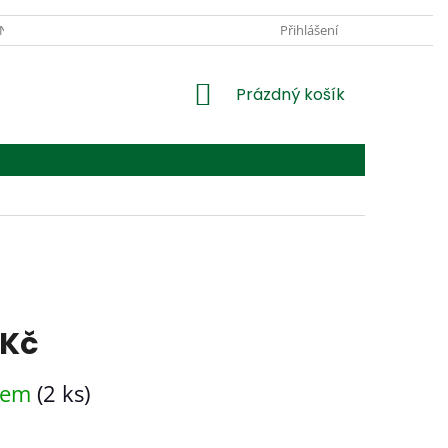
JNA U SUŠÁRNY
PRO FIRMY
OBCHODNÍ PODMÍNKY
Přihlášení
PODM
NÁKUPNÍ
Prázdný košík
KOŠÍK
 Kč
dem
(2 ks)