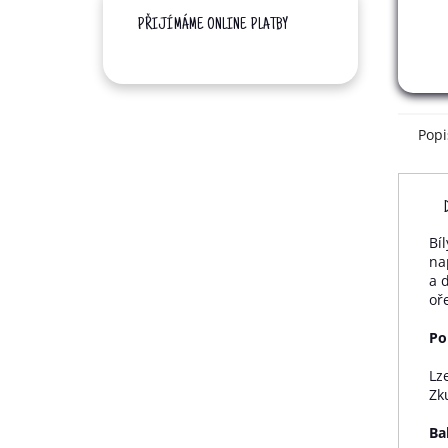
PŘIJÍMÁME ONLINE PLATBY
Popi
Bí
na
a 
oř
Po
Lz
Zk
Ba