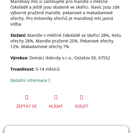
Mandlový mls si zamilujete pro mandle v mléčné
čokoládě a ještě jsou obalené ve skořici. Navíc jsou zde
výborné pražené mandle, pekanové a makadamové
ořechy. Pro milovníky ořechů je mandlový mls jasná
volba.
Složení:
Mandle v mléčné čokoládě se skořicí 28%, Kešu
ořechy 28%, Mandle pražené 25%, Pekanové ořechy
12%, Makadamové ořechy 7%
Výrobce:
Domácí dobroty s.r.o., Ostašov 50, 67552
Trvanlivost:
5-14 měsíců
Detailní informace
ZEPTAT SE
HLÍDAT
SDÍLET