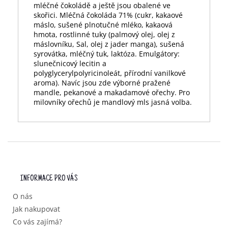
mléčné čokoládě a ještě jsou obalené ve
skořici. Mléčná čokoláda 71% (cukr, kakaové
máslo, sušené plnotučné mléko, kakaová
hmota, rostlinné tuky (palmový olej, olej z
máslovníku, Sal, olej z jader manga), sušená
syrovátka, mléčný tuk, laktóza. Emulgátory:
slunečnicový lecitin a
polyglycerylpolyricinoleát, přírodní vanilkové
aroma). Navíc jsou zde výborné pražené
mandle, pekanové a makadamové ořechy. Pro
milovníky ořechů je mandlový mls jasná volba.
Z
Á
P
INFORMACE PRO VÁS
A
T
O nás
Í
Jak nakupovat
Co vás zajímá?