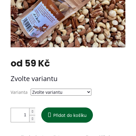
od
59 Kč
Měrná
Zvolte variantu
cena:
Varianta
Přidat do košíku