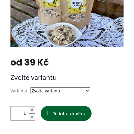
od
39 Kč
Měrná
Zvolte variantu
cena:
Varianta
Přidat do košíku