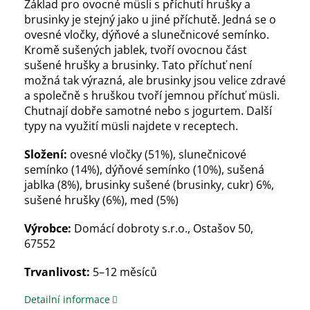
Základ pro ovocné müsli s příchutí hrušky a
brusinky je stejný jako u jiné příchutě. Jedná se o
ovesné vločky, dýňové a slunečnicové semínko.
Kromě sušených jablek, tvoří ovocnou část
sušené hrušky a brusinky. Tato příchuť není
možná tak výrazná, ale brusinky jsou velice zdravé
a společně s hruškou tvoří jemnou příchuť müsli.
Chutnají dobře samotné nebo s jogurtem. Další
typy na využití müsli najdete v receptech.
Složení:
ovesné vločky (51%), slunečnicové
semínko (14%), dýňové semínko (10%), sušená
jablka (8%), brusinky sušené (brusinky, cukr) 6%,
sušené hrušky (6%), med (5%)
Výrobce:
Domácí dobroty s.r.o., Ostašov 50,
67552
Trvanlivost:
5–12 měsíců
Detailní informace