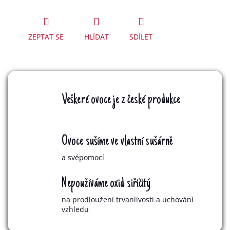
ZEPTAT SE
HLÍDAT
SDÍLET
Veškeré ovoce je z české produkce
Ovoce sušíme ve vlastní sušárně
a svépomocí
Nepoužíváme oxid siřičitý
na prodloužení trvanlivosti a uchování
vzhledu