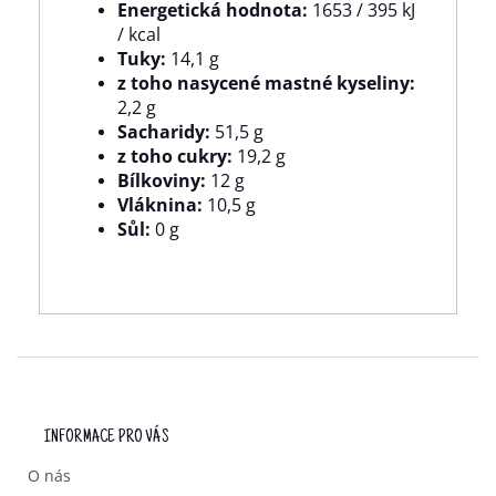
Energetická hodnota:
1653 / 395 kJ
/ kcal
Tuky:
14,1 g
z toho nasycené mastné kyseliny:
2,2 g
Sacharidy:
51,5 g
z toho cukry:
19,2 g
Bílkoviny:
12 g
Vláknina:
10,5 g
Sůl:
0 g
Z
Á
P
INFORMACE PRO VÁS
A
T
O nás
Í