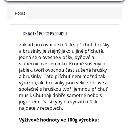
Popis
DETAILNÍ POPIS PRODUKTU
Základ pro ovocné müsli s příchutí hrušky
a brusinky je stejný jako u jiné příchutě.
Jedná se o ovesné vločky, dýňové a
slunečnicové semínko. Kromě sušených
jablek, tvoří ovocnou část sušené hrušky
a brusinky. Tato příchuť není možná tak
výrazná, ale brusinky jsou velice zdravé a
společně s hruškou tvoří jemnou příchuť
müsli. Chutnají dobře samotné nebo s
jogurtem. Další typy na využití müsli
najdete v receptech.
Výživové hodnoty ve 100g výrobku: