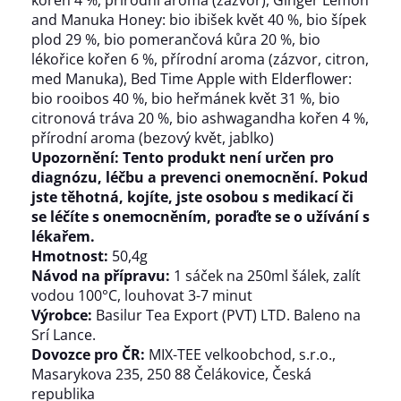
and Manuka Honey: bio ibišek květ 40 %, bio šípek
plod 29 %, bio pomerančová kůra 20 %, bio
lékořice kořen 6 %, přírodní aroma (zázvor, citron,
med Manuka), Bed Time Apple with Elderflower:
bio rooibos 40 %, bio heřmánek květ 31 %, bio
citronová tráva 20 %, bio ashwagandha kořen 4 %,
přírodní aroma (bezový květ, jablko)
Upozornění: Tento produkt není určen pro
diagnózu, léčbu a prevenci onemocnění. Pokud
jste těhotná, kojíte, jste osobou s medikací či
se léčíte s onemocněním, poraďte se o užívání s
lékařem.
Hmotnost:
50,4g
Návod na přípravu:
1 sáček na 250ml šálek, zalít
vodou 100°C, louhovat 3-7 minut
Výrobce:
Basilur Tea Export (PVT) LTD. Baleno na
Srí Lance.
Dovozce pro ČR:
MIX-TEE velkoobchod, s.r.o.,
Masarykova 235, 250 88 Čelákovice, Česká
republika