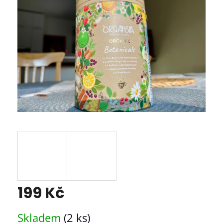
5
hvězdiček.
199 Kč
Měrná
Skladem
(2 ks)
cena: