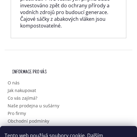
investováno zpět do ochrany přírody a
vodních zdrojů pro budoucí generace.
Čajové sáčky z abakových vláken jsou
kompostovatelné.
Z
Á
P
INFORMACE PRO VÁS
A
T
O nás
Í
Jak nakupovat
Co vás zajímá?
Naše prodejna u sušárny
Pro firmy
Obchodní podmínky
Podmínky ochrany osobních údajů
Tento web používá soubory cookie. Dalším