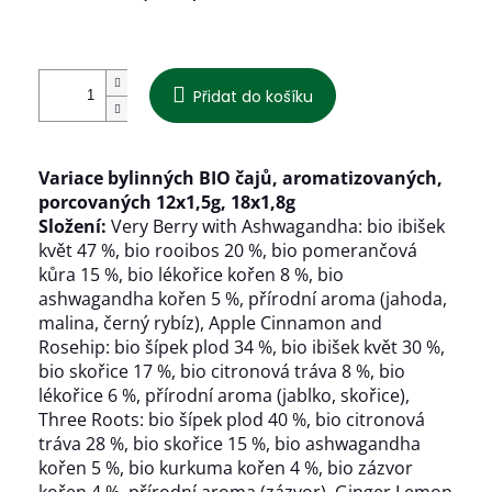
Přidat do košíku
Variace bylinných BIO čajů, aromatizovaných,
porcovaných 12x1,5g, 18x1,8g
Složení:
Very Berry with Ashwagandha: bio ibišek
květ 47 %, bio rooibos 20 %, bio pomerančová
kůra 15 %, bio lékořice kořen 8 %, bio
ashwagandha kořen 5 %, přírodní aroma (jahoda,
malina, černý rybíz), Apple Cinnamon and
Rosehip: bio šípek plod 34 %, bio ibišek květ 30 %,
bio skořice 17 %, bio citronová tráva 8 %, bio
lékořice 6 %, přírodní aroma (jablko, skořice),
Three Roots: bio šípek plod 40 %, bio citronová
tráva 28 %, bio skořice 15 %, bio ashwagandha
kořen 5 %, bio kurkuma kořen 4 %, bio zázvor
kořen 4 %, přírodní aroma (zázvor), Ginger Lemon