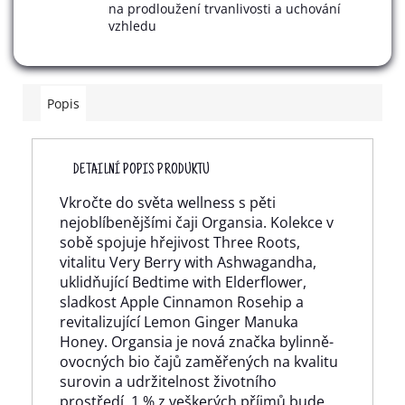
na prodloužení trvanlivosti a uchování
vzhledu
Popis
DETAILNÍ POPIS PRODUKTU
Vkročte do světa wellness s pěti
nejoblíbenějšími čaji Organsia. Kolekce v
sobě spojuje hřejivost Three Roots,
vitalitu Very Berry with Ashwagandha,
uklidňující Bedtime with Elderflower,
sladkost Apple Cinnamon Rosehip a
revitalizující Lemon Ginger Manuka
Honey. Organsia je nová značka bylinně-
ovocných bio čajů zaměřených na kvalitu
surovin a udržitelnost životního
prostředí. 1 % z veškerých příjmů bude