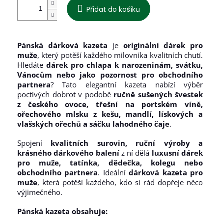
Přidat do košíku
Pánská dárková kazeta
je
originální dárek pro
muže
, který potěší každého milovníka kvalitních chutí.
Hledáte
dárek pro chlapa k narozeninám, svátku,
Vánocům nebo jako pozornost pro obchodního
partnera
? Tato elegantní kazeta nabízí výběr
poctivých dobrot v podobě
ručně sušených švestek
z českého ovoce, třešní na portském víně,
ořechového mlsku z kešu, mandlí, lískových a
vlašských ořechů a sáčku lahodného čaje
.
Spojení
kvalitních surovin, ruční výroby a
krásného dárkového balení
z ní dělá
luxusní dárek
pro muže, tatínka, dědečka, kolegu nebo
obchodního partnera
. Ideální
dárková kazeta pro
muže
, která potěší každého, kdo si rád dopřeje něco
výjimečného.
Pánská kazeta obsahuje: