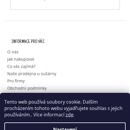
Z
Á
P
INFORMACE PRO VÁS
A
T
O nás
Í
Jak nakupovat
Co vás zajímá?
Naše prodejna u sušárny
Pro firmy
Obchodní podmínky
Podmínky ochrany osobních údajů
Tento web používá soubory cookie. Dalším
procházením tohoto webu vyjadřujete souhlas s jejich
používáním.. Více informací
zde
.
Vytvořil Shoptet
Nastavení