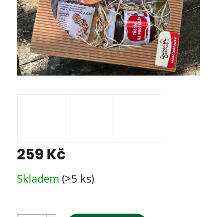
259 Kč
Měrná
Skladem
(>5 ks)
cena: