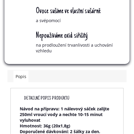
Ovoce sušíme ve vlastní sušárně
a svépomocí
Nepoužíváme oxid siřičitý
na prodloužení trvanlivosti a uchování
vzhledu
Popis
DETAILNÍ POPIS PRODUKTU
Návod na přípravu:
1 nálevový sáček zalijte
250ml vroucí vody a nechte 10-15 minut
vyluhovat
Hmotnost:
36g (20x1,8g)
Doporučené dávkování:
2 šálky za den.