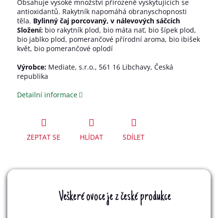
Obsahuje vysoké množství přirozeně vyskytujících se
antioxidantů. Rakytník napomáhá obranyschopnosti
těla.
Bylinný čaj porcovaný, v nálevových sáčcích
Složení:
bio rakytník plod, bio máta nať, bio šípek plod,
bio jablko plod, pomerančové přírodní aroma, bio ibišek
květ, bio pomerančové oplodí
Výrobce:
Mediate, s.r.o., 561 16 Libchavy, Česká
republika
Detailní informace
ZEPTAT SE
HLÍDAT
SDÍLET
Veškeré ovoce je z české produkce