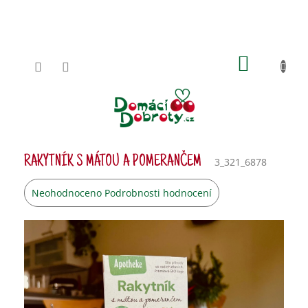
Přejít
na
obsah
NÁKUPN
KOŠÍK
RAKYTNÍK S MÁTOU A POMERANČEM
3_321_6878
Průměrné
Neohodnoceno
Podrobnosti hodnocení
hodnocení
produktu
je
0,0
z
5
hvězdiček.