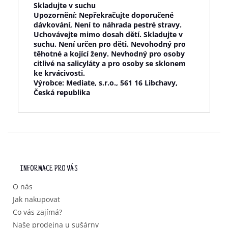
Skladujte v suchu
Upozornění:
Nepřekračujte doporučené
dávkování, Není to náhrada pestré stravy.
Uchovávejte mimo dosah dětí. Skladujte v
suchu. Není určen pro děti. Nevohodný pro
těhotné a kojící ženy. Nevhodný pro osoby
citlivé na salicyláty a pro osoby se sklonem
ke krvácivosti.
Výrobce:
Mediate, s.r.o., 561 16 Libchavy,
Česká republika
Z
Á
P
INFORMACE PRO VÁS
A
T
O nás
Í
Jak nakupovat
Co vás zajímá?
Naše prodejna u sušárny