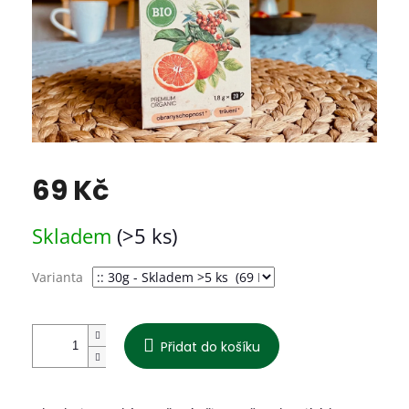
69 Kč
Měrná
Skladem
(>5 ks)
cena:
Varianta
Přidat do košíku