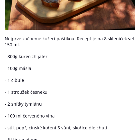
Nejprve začneme kuřecí paštikou. Recept je na 8 skleniček vel
150 ml.
- 800g kuřecích jater
- 100g másla
- 1 cibule
- 1 stroužek česneku
- 2 snítky tymiánu
- 100 ml červeného vína
- sůl, pepř, čínské koření 5 vůní, skořice dle chuti
- 6 lžic smetany