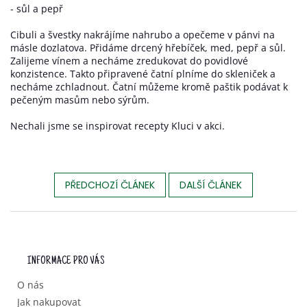
- sůl a pepř
Cibuli a švestky nakrájíme nahrubo a opečeme v pánvi na
másle dozlatova. Přidáme drcený hřebíček, med, pepř a sůl.
Zalijeme vínem a necháme zredukovat do povidlové
konzistence. Takto připravené čatní plníme do skleniček a
necháme zchladnout. Čatní můžeme kromě paštik podávat k
pečeným masům nebo sýrům.
Nechali jsme se inspirovat recepty Kluci v akci.
PŘEDCHOZÍ ČLÁNEK
DALŠÍ ČLÁNEK
Z
Á
P
INFORMACE PRO VÁS
A
T
O nás
Í
Jak nakupovat