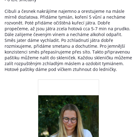
Cibuli a česnek nakrájíme najemno a orestujeme na másle
mírně dozlatova. Přidáme tymián, koření 5 vůní a necháme
rozvonět. Poté přidáme očištěná kuřecí játra. Dobře
propečeme, až jsou játra zcela hotová cca 5-7 min na prudko.
Dále zalijeme čeveným vínem a necháme alkohol odpařit.
Směs jater dáme vychladit. Po zchladnutí játra dobře
rozmixujeme, přidáme smetanu a dochutíme. Pro jemnější
konzistenci směs přepasírujeme přes síto. Takto připravenou
paštiku můžeme nalít do skleniček. Každou skleničku můžeme
zalít rozpuštěným zchladlým máslem a ozdobit tymiánem.
Hotové paštiky dáme pod víčkem ztuhnout do ledničky.