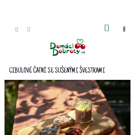
Přejít
na
obsah
NÁKUPN
KOŠÍK
CIBULOVÉ ČATNÍ SE SUŠENÝMI ŠVESTKAMI