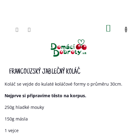
Přejít
na
obsah
NÁKUPN
KOŠÍK
FRANCOUZSKÝ JABLEČNÝ KOLÁČ
Koláč se vejde do kulaté koláčové formy o průměru 30cm.
Nejprve si připravíme těsto na korpus.
250g hladké mouky
150g másla
1 vejce