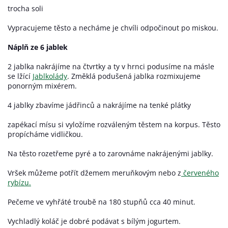
trocha soli
Vypracujeme těsto a necháme je chvíli odpočinout po miskou.
Náplň ze 6 jablek
2 jablka nakrájíme na čtvrtky a ty v hrnci podusíme na másle
se lžící
Jablkolády
. Změklá podušená jablka rozmixujeme
ponorným mixérem.
4 jablky zbavíme jádřinců a nakrájíme na tenké plátky
zapékací mísu si vyložíme rozváleným těstem na korpus. Těsto
propícháme vidličkou.
Na těsto rozetřeme pyré a to zarovnáme nakrájenými jablky.
Vršek můžeme potřít džemem meruňkovým nebo z
červeného
rybízu.
Pečeme ve vyhřáté troubě na 180 stupňů cca 40 minut.
Vychladlý koláč je dobré podávat s bílým jogurtem.