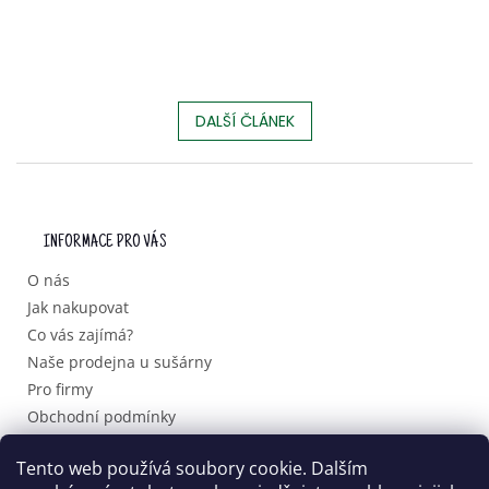
DALŠÍ ČLÁNEK
Z
Á
P
INFORMACE PRO VÁS
A
T
O nás
Í
Jak nakupovat
Co vás zajímá?
Naše prodejna u sušárny
Pro firmy
Obchodní podmínky
Podmínky ochrany osobních údajů
Tento web používá soubory cookie. Dalším