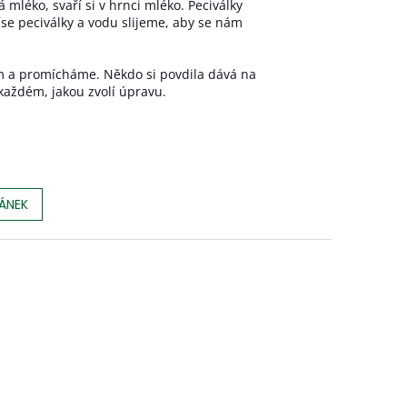
 mléko, svaří si v hrnci mléko. Peciválky
se peciválky a vodu slijeme, aby se nám
 a promícháme. Někdo si povdila dává na
a každém, jakou zvolí úpravu.
LÁNEK