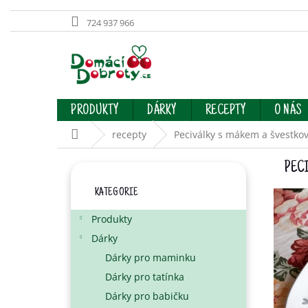
724 937 966
Přejít
na
obsah
PRODUKTY
DÁRKY
RECEPTY
O NÁS
Domů
recepty
Peciválky s mákem a švestko
P
PECI
O
Přeskočit
S
KATEGORIE
kategorie
T
R
Produkty
A
Dárky
N
Dárky pro maminku
N
Í
Dárky pro tatínka
P
Dárky pro babičku
A