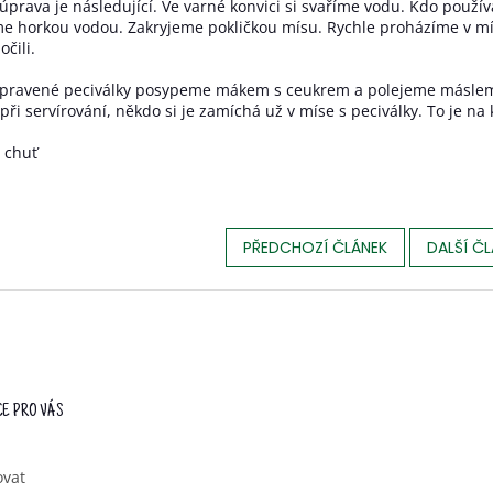
 úprava je následující. Ve varné konvici si svaříme vodu. Kdo používá
e horkou vodou. Zakryjeme pokličkou mísu. Rychle proházíme v mí
čili.
upravené peciválky posypeme mákem s ceukrem a polejeme máslem
ž při servírování, někdo si je zamíchá už v míse s peciválky. To je n
 chuť
PŘEDCHOZÍ ČLÁNEK
DALŠÍ Č
E PRO VÁS
ovat