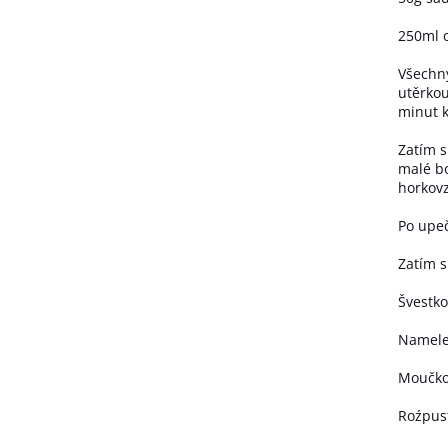
250ml o
Všechny
utěrkou
minut 
Zatím s
malé bo
horkovz
Po upeč
Zatím s
Švestko
Namele
Moučko
Roźpus