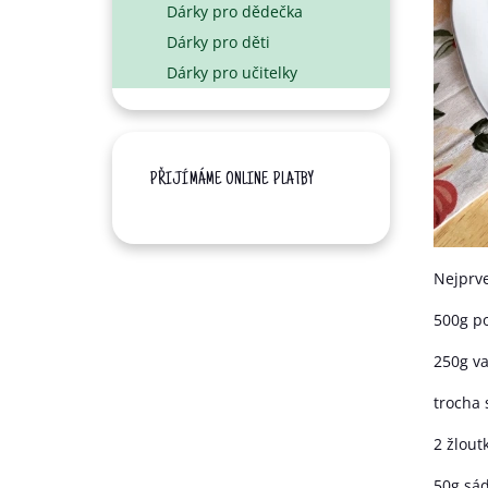
Dárky pro dědečka
N
Dárky pro děti
E
L
Dárky pro učitelky
PŘIJÍMÁME ONLINE PLATBY
Nejprve
500g p
250g v
trocha 
2 žlout
50g sád