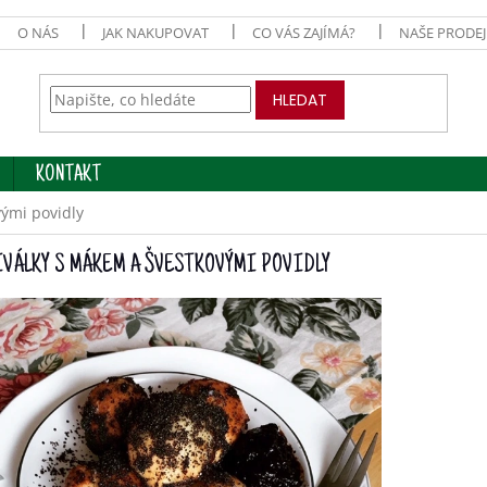
O NÁS
JAK NAKUPOVAT
CO VÁS ZAJÍMÁ?
NAŠE PRODE
HLEDAT
KONTAKT
vými povidly
VÁLKY S MÁKEM A ŠVESTKOVÝMI POVIDLY