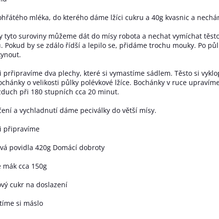
hřátého mléka, do kterého dáme lžíci cukru a 40g kvasnic a nechá
 tyto suroviny můžeme dát do mísy robota a nechat vymíchat těst
. Pokud by se zdálo řídší a lepilo se, přidáme trochu mouky. Po 
kynout.
i prřipravíme dva plechy, které si vymastíme sádlem. Těsto si vyk
chánky o velikosti půlky polévkové lžíce. Bochánky v ruce upraví
duch při 180 stupních cca 20 minut.
ení a vychladnutí dáme peciválky do větší mísy.
i připravíme
vá povidla 420g Domácí dobroty
 mák cca 150g
vý cukr na doslazení
tíme si máslo