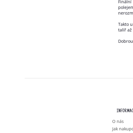
Finální
polejem
nerozmo
Takto 
talíř a
Dobrou
Z
Á
P
A
T
INFORMAC
Í
O nás
Jak nakup