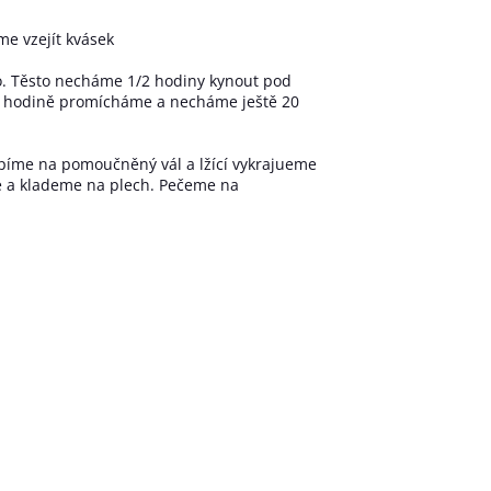
me vzejít kvásek
o. Těsto necháme 1/2 hodiny kynout pod
půl hodině promícháme a necháme ještě 20
lopíme na pomoučněný vál a lžící vykrajueme
me a klademe na plech. Pečeme na