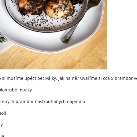
 si musíme upéct peciválky. Jak na ně? Uvaříme si cca 5 brambor v
olohrubé mouky
ařených brambor nastrouhaných najemno
soli
ky
la