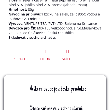
Složení:
zelený čaj 81 %, máta peprná list 10 %, jahoda
plod 5 %, jablko plod 2 %, aroma (jahoda, máta)
Hmotnost:
80g
Návod na přípravu:
1 lžičku na šálek, zalít 80oC vodou a
louhovat 2-3 minut
Výrobce:
VENTURE TEA (PVT) LTD. Baleno na Srí Lance
Dovozce pro ČR:
MIX-TEE velkoobchod, s.r.o.Masarykova
235, 250 88 Čelákovice, Česká republika
Skladovat v suchu a chladu.
ZEPTAT SE
HLÍDAT
SDÍLET
Veškeré ovoce je z české produkce
Ovoce sušíme ve vlastní sušárně