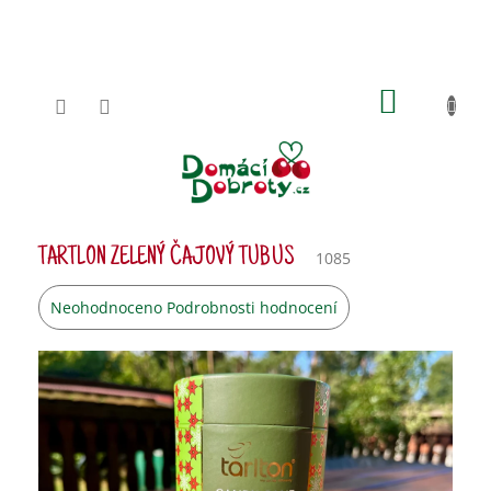
Přejít
na
obsah
NÁKUPN
KOŠÍK
TARTLON ZELENÝ ČAJOVÝ TUBUS
1085
Průměrné
Neohodnoceno
Podrobnosti hodnocení
hodnocení
produktu
je
0,0
z
5
hvězdiček.