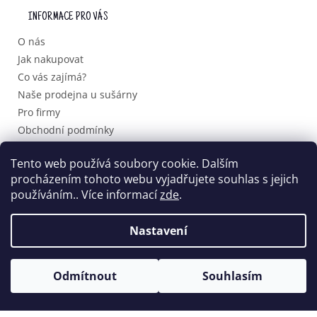
P
INFORMACE PRO VÁS
A
T
O nás
Í
Jak nakupovat
Co vás zajímá?
Naše prodejna u sušárny
Pro firmy
Obchodní podmínky
Podmínky ochrany osobních údajů
Tento web používá soubory cookie. Dalším
procházením tohoto webu vyjadřujete souhlas s jejich
používáním.. Více informací
zde
.
Vytvořil Shoptet
Nastavení
Copyright 2026
Domácí dobroty.cz
. Všechna práva
vyhrazena.
Odmítnout
Souhlasím