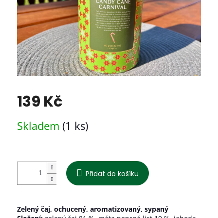
139 Kč
Měrná
Skladem
(1 ks)
cena:
Přidat do košíku
Zelený čaj, ochucený, aromatizovaný, sypaný