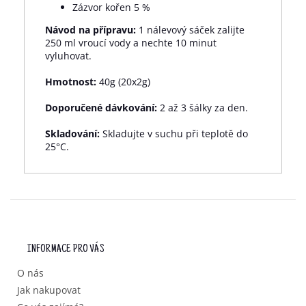
Zázvor kořen 5 %
Návod na přípravu:
1 nálevový sáček zalijte
250 ml vroucí vody a nechte 10 minut
vyluhovat.
Hmotnost:
40g (20x2g)
Doporučené dávkování:
2 až 3 šálky za den.
Skladování:
Skladujte v suchu při teplotě do
25°C.
Z
Á
P
INFORMACE PRO VÁS
A
T
O nás
Í
Jak nakupovat