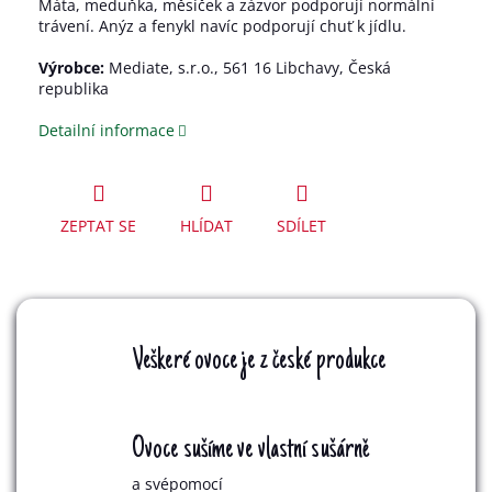
Máta, meduňka, měsíček a zázvor podporují normální
trávení. Anýz a fenykl navíc podporují chuť k jídlu.
Výrobce:
Mediate, s.r.o., 561 16 Libchavy, Česká
republika
Detailní informace
ZEPTAT SE
HLÍDAT
SDÍLET
Veškeré ovoce je z české produkce
Ovoce sušíme ve vlastní sušárně
a svépomocí