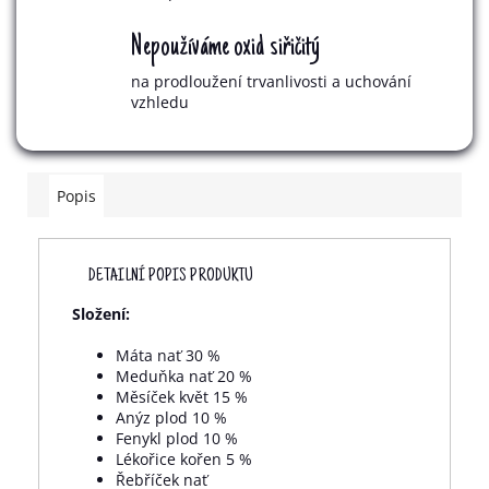
Nepoužíváme oxid siřičitý
na prodloužení trvanlivosti a uchování
vzhledu
Popis
DETAILNÍ POPIS PRODUKTU
Složení:
Máta nať 30 %
Meduňka nať 20 %
Měsíček květ 15 %
Anýz plod 10 %
Fenykl plod 10 %
Lékořice kořen 5 %
Řebříček nať