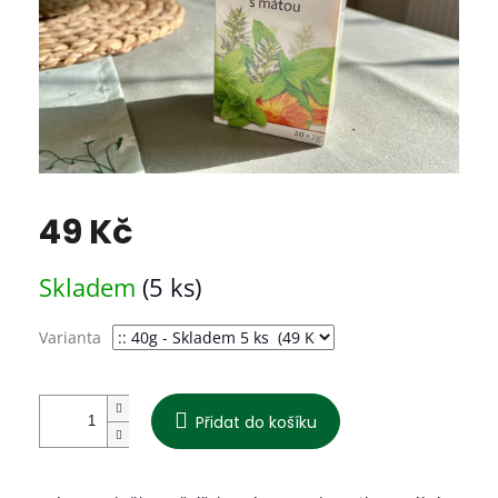
49 Kč
Měrná
Skladem
(5 ks)
cena:
Varianta
Přidat do košíku