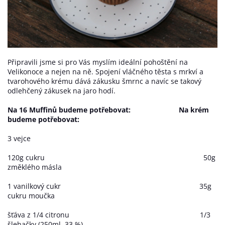
Připravili jsme si pro Vás myslím ideální pohoštění na
Velikonoce a nejen na ně. Spojení vláčného těsta s mrkví a
tvarohového krému dává zákusku šmrnc a navíc se takový
odlehčený zákusek na jaro hodí.
Na 16 Muffinů budeme potřebovat: Na krém
budeme potřebovat:
3 vejce
120g cukru 50g
změklého másla
1 vanilkový cukr 35g
cukru moučka
šťáva z 1/4 citronu 1/3
šlehačky (250ml, 33 %)