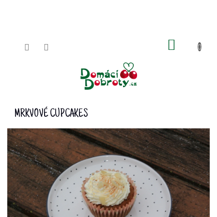
Přejít
na
obsah
NÁKUPN
KOŠÍK
MRKVOVÉ CUPCAKES