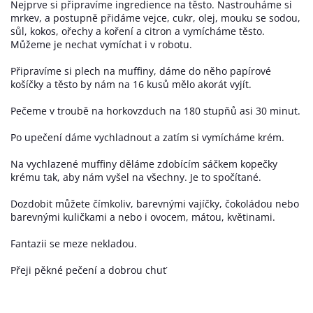
Nejprve si připravíme ingredience na těsto. Nastrouháme si
mrkev, a postupně přidáme vejce, cukr, olej, mouku se sodou,
sůl, kokos, ořechy a koření a citron a vymícháme těsto.
Můžeme je nechat vymíchat i v robotu.
Připravíme si plech na muffiny, dáme do něho papírové
košíčky a těsto by nám na 16 kusů mělo akorát vyjít.
Pečeme v troubě na horkovzduch na 180 stupňů asi 30 minut.
Po upečení dáme vychladnout a zatím si vymícháme krém.
Na vychlazené muffiny děláme zdobícím sáčkem kopečky
krému tak, aby nám vyšel na všechny. Je to spočítané.
Dozdobit můžete čímkoliv, barevnými vajíčky, čokoládou nebo
barevnými kuličkami a nebo i ovocem, mátou, květinami.
Fantazii se meze nekladou.
Přeji pěkné pečení a dobrou chuť