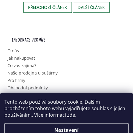
PŘEDCHOZÍ ČLÁNEK
DALŠÍ ČLÁNEK
Z
Á
P
INFORMACE PRO VÁS
A
T
O nás
Í
Jak nakupovat
Co vás zajímá?
Naše prodejna u sušárny
Pro firmy
Obchodní podmínky
Podmínky ochrany osobních údajů
Tento web používá soubory cookie. Dalším
procházením tohoto webu vyjadřujete souhlas s jejich
používáním.. Více informací
zde
.
Vytvořil Shoptet
Nastavení