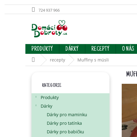
724 937 966
Přejít
na
obsah
PRODUKTY
DÁRKY
RECEPTY
O NÁS
Domů
recepty
Muffiny s müsli
P
MUF
O
Přeskočit
S
KATEGORIE
kategorie
T
R
Produkty
A
Dárky
N
Dárky pro maminku
N
Í
Dárky pro tatínka
P
Dárky pro babičku
A