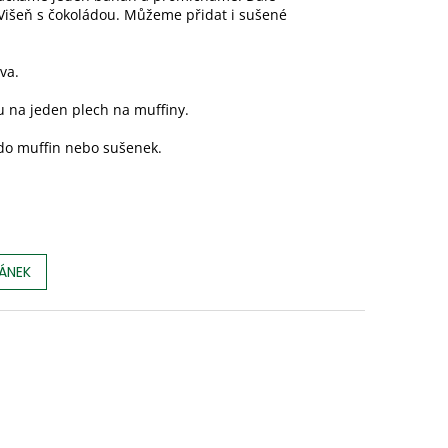
 Višeň s čokoládou. Můžeme přidat i sušené
va.
ou na jeden plech na muffiny.
 do muffin nebo sušenek.
LÁNEK