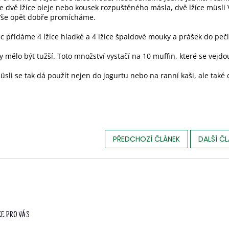
 dvě lžíce oleje nebo kousek rozpuštěného másla, dvě lžíce müsli
 Vše opět dobře promícháme.
 přidáme 4 lžíce hladké a 4 lžíce špaldové mouky a prášek do peči
y mělo být tužší. Toto množství vystačí na 10 muffin, které se vejd
sli se tak dá použít nejen do jogurtu nebo na ranní kaši, ale také
PŘEDCHOZÍ ČLÁNEK
DALŠÍ Č
E PRO VÁS