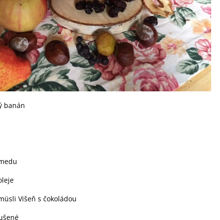
lý banán
 medu
oleje
 müsli Višeň s čokoládou
sušené