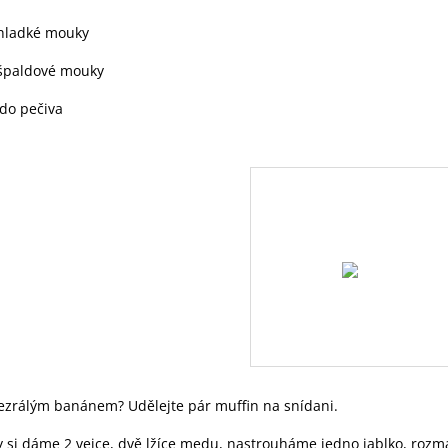
 hladké mouky
 špaldové mouky
do pečiva
ezrálým banánem? Udělejte pár muffin na snídani.
y si dáme 2 vejce, dvě lžíce medu, nastrouháme jedno jablko, ro