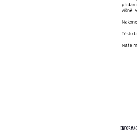
přidáme
višně.
Nakonec
Těsto b
Naše mü
Z
Á
P
A
T
INFORMAC
Í