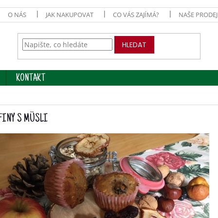
O NÁS
JAK NAKUPOVAT
CO VÁS ZAJÍMÁ?
NAŠE PRODE
HLEDAT
KONTAKT
FINY S MÜSLI