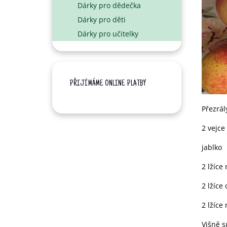
Dárky pro dědečka
N
Dárky pro děti
E
L
Dárky pro učitelky
PŘIJÍMÁME ONLINE PLATBY
Přezrá
2 vejce
jablko
2 lžíce
2 lžíce 
2 lžíce
Višně 