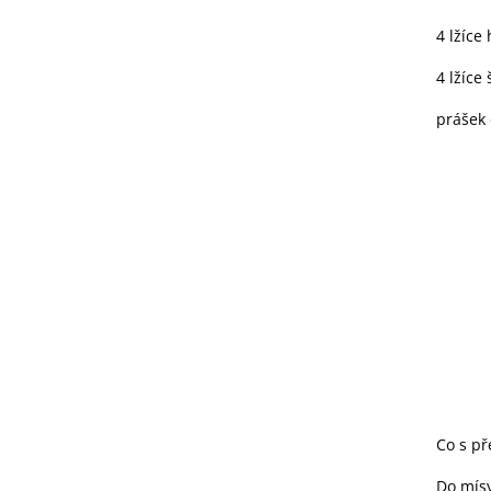
4 lžíce
4 lžíce
prášek 
Co s př
Do mís