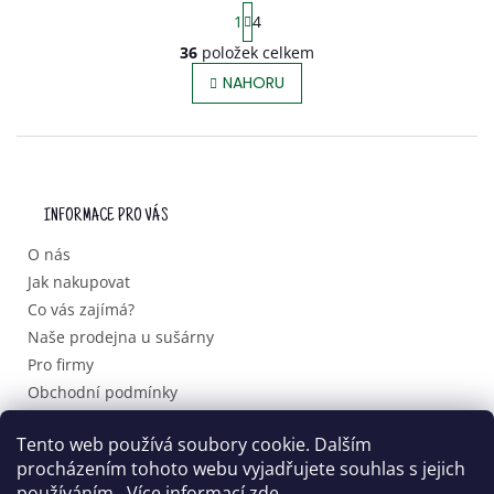
S
1
4
T
36
položek celkem
R
O
Á
NAHORU
V
N
L
K
Á
O
D
Z
V
A
Á
C
Á
P
Í
N
INFORMACE PRO VÁS
A
P
Í
T
R
O nás
Í
V
Jak nakupovat
K
Co vás zajímá?
Y
V
Naše prodejna u sušárny
Ý
Pro firmy
P
Obchodní podmínky
I
S
Podmínky ochrany osobních údajů
U
Tento web používá soubory cookie. Dalším
procházením tohoto webu vyjadřujete souhlas s jejich
používáním.. Více informací
zde
.