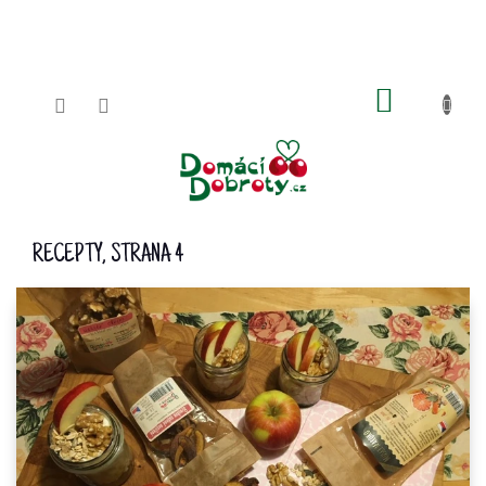
Přejít
na
obsah
NÁKUPN
KOŠÍK
RECEPTY
, STRANA 4
V
Ý
P
I
S
Č
L
Á